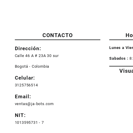
CONTACTO
Ho
Dirección:
Lunes a Vie
Calle 46 A # 23A 30 sur
Sabados :
8
Bogotá - Colombia
Visu
Celular:
3125756514
Email:
ventas@ja-bots.com
NIT:
1013595731 - 7