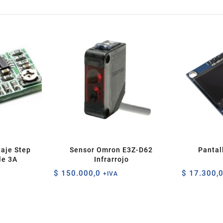
taje Step
Sensor Omron E3Z-D62
Pantal
le 3A
Infrarrojo
$
150.000,0
$
17.300,
+IVA