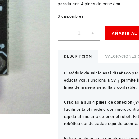
parada con 4 pines de conexión.
3 disponibles
Módulo
-
+
AÑADIR AL
de
Inicio
cantidad
DESCRIPCIÓN
VALORACIONES (
El
Módulo de Inicio
está diseñado para
educativos. Funciona a
5V
y permite i
línea de manera sencilla y confiable.
Gracias a sus
4 pines de conexión (V
fácilmente el módulo con microcontro
rápida al iniciar o detener el robot. 
robótica donde cada segundo cuenta.
Este módulo no solo simplifica la ge