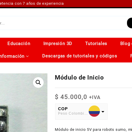
petencia con 7 años de experiencia
Educación
Impresión 3D
Tutoriales
Blog 
Descargas de tutoriales y códigos
Información
Módulo de Inicio
$
45.000,0
+IVA
COP
Peso Colombiano
USD
Módulo de inicio 5V para robots sumo, m
American Dollar