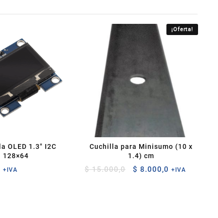
¡Oferta!
la OLED 1.3″ I2C
Cuchilla para Minisumo (10 x
128×64
1.4) cm
El
El
0
$
15.000,0
$
8.000,0
+IVA
+IVA
precio
precio
original
actual
era:
es:
$ 15.000,0.
$ 8.000,0.