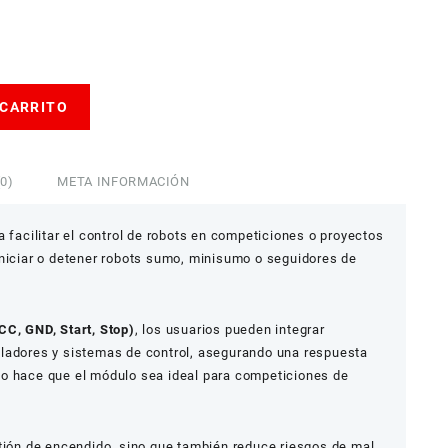
 CARRITO
0)
META INFORMACIÓN
 facilitar el control de robots en competiciones o proyectos
niciar o detener robots sumo, minisumo o seguidores de
CC, GND, Start, Stop)
, los usuarios pueden integrar
ladores y sistemas de control, asegurando una respuesta
Esto hace que el módulo sea ideal para competiciones de
stión de encendido, sino que también reduce riesgos de mal