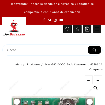
Saltar
Bienvenido! Conoce la tienda de electrónica y robótica de
al
contenido
competencia con 7 años de experiencia
Inicio
Productos
Mini-360 DC-DC Buck Converter LM2596 2A
Compacto
←
→