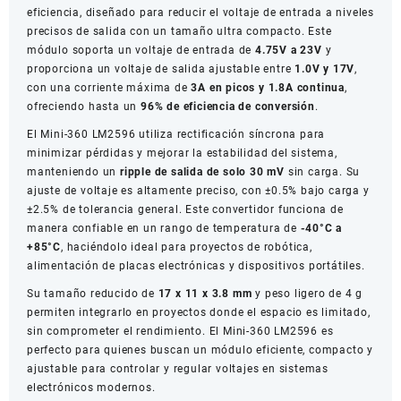
eficiencia, diseñado para reducir el voltaje de entrada a niveles
2A
precisos de salida con un tamaño ultra compacto. Este
Compacto
módulo soporta un voltaje de entrada de
4.75V a 23V
y
cantidad
proporciona un voltaje de salida ajustable entre
1.0V y 17V
,
con una corriente máxima de
3A en picos y 1.8A continua
,
ofreciendo hasta un
96% de eficiencia de conversión
.
El Mini-360 LM2596 utiliza rectificación síncrona para
minimizar pérdidas y mejorar la estabilidad del sistema,
manteniendo un
ripple de salida de solo 30 mV
sin carga. Su
ajuste de voltaje es altamente preciso, con ±0.5% bajo carga y
±2.5% de tolerancia general. Este convertidor funciona de
manera confiable en un rango de temperatura de
-40°C a
+85°C
, haciéndolo ideal para proyectos de robótica,
alimentación de placas electrónicas y dispositivos portátiles.
Su tamaño reducido de
17 x 11 x 3.8 mm
y peso ligero de 4 g
permiten integrarlo en proyectos donde el espacio es limitado,
sin comprometer el rendimiento. El Mini-360 LM2596 es
perfecto para quienes buscan un módulo eficiente, compacto y
ajustable para controlar y regular voltajes en sistemas
electrónicos modernos.