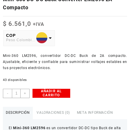
Compacto
$
6.561,0
+IVA
COP
Peso Colombiano
USD
Mini-360 LM2596, convertidor DC-DC Buck de 2A compacto.
American Dollar
Ajustable, eficiente y confiable para suministrar voltajes estables en
tus proyectos electrónicos.
43 disponibles
AÑADIR AL
Mini-
-
+
CARRITO
360
DC-
DC
DESCRIPCIÓN
VALORACIONES (0)
META INFORMACIÓN
Buck
Converter
El
Mini-360 LM2596
es un convertidor DC-DC tipo Buck de alta
LM2596