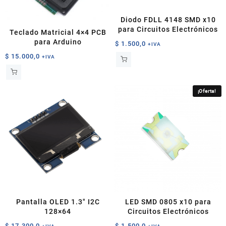
Diodo FDLL 4148 SMD x10
para Circuitos Electrónicos
Teclado Matricial 4×4 PCB
para Arduino
$
1.500,0
+IVA
$
15.000,0
+IVA
¡Oferta!
Pantalla OLED 1.3″ I2C
LED SMD 0805 x10 para
128×64
Circuitos Electrónicos
$
17.300,0
$
1.500,0