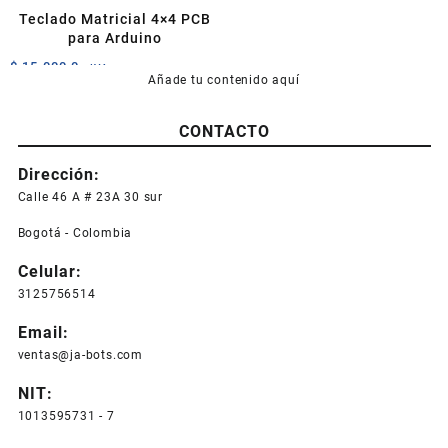
página
página
Teclado Matricial 4×4 PCB
de
de
para Arduino
producto
producto
$
15.000,0
+IVA
Añade tu contenido aquí
CONTACTO
Dirección:
Calle 46 A # 23A 30 sur
Bogotá - Colombia
Celular:
3125756514
Email:
ventas@ja-bots.com
NIT:
1013595731 - 7