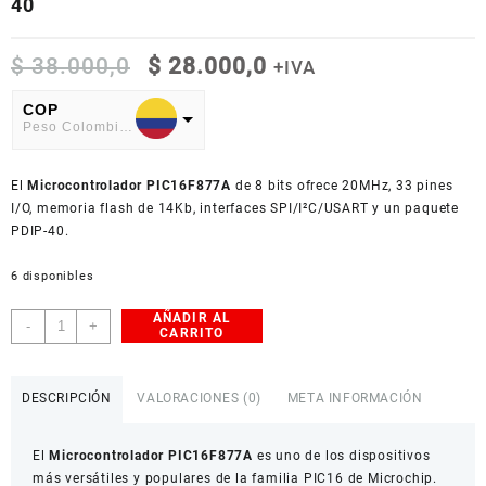
40
El
El
$
38.000,0
$
28.000,0
+IVA
precio
precio
original
actual
COP
Peso Colombiano
era:
es:
$ 38.000,0.
$ 28.000,0.
USD
El
American Dollar
Microcontrolador PIC16F877A
de 8 bits ofrece 20MHz, 33 pines
I/O, memoria flash de 14Kb, interfaces SPI/I²C/USART y un paquete
PDIP-40.
6 disponibles
AÑADIR AL
Microcontrolador
-
+
CARRITO
PIC16F877A
8-
Bit
DESCRIPCIÓN
VALORACIONES (0)
META INFORMACIÓN
20MHz
PDIP-
El
Microcontrolador PIC16F877A
es uno de los dispositivos
40
más versátiles y populares de la familia PIC16 de Microchip.
cantidad