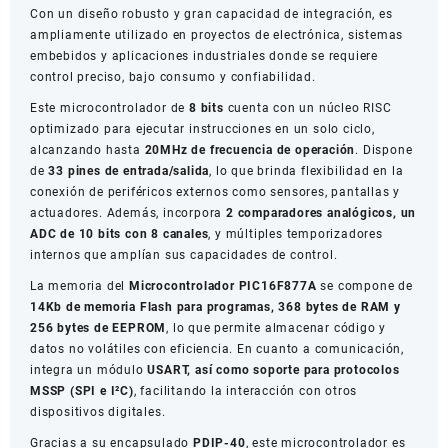
Con un diseño robusto y gran capacidad de integración, es
ampliamente utilizado en proyectos de electrónica, sistemas
embebidos y aplicaciones industriales donde se requiere
control preciso, bajo consumo y confiabilidad.
Este microcontrolador de
8 bits
cuenta con un núcleo RISC
optimizado para ejecutar instrucciones en un solo ciclo,
alcanzando hasta
20MHz de frecuencia de operación
. Dispone
de
33 pines de entrada/salida
, lo que brinda flexibilidad en la
conexión de periféricos externos como sensores, pantallas y
actuadores. Además, incorpora
2 comparadores analógicos, un
ADC de 10 bits con 8 canales
, y múltiples temporizadores
internos que amplían sus capacidades de control.
La memoria del
Microcontrolador PIC16F877A
se compone de
14Kb de memoria Flash para programas, 368 bytes de RAM y
256 bytes de EEPROM
, lo que permite almacenar código y
datos no volátiles con eficiencia. En cuanto a comunicación,
integra un módulo
USART, así como soporte para protocolos
MSSP (SPI e I²C)
, facilitando la interacción con otros
dispositivos digitales.
Gracias a su encapsulado
PDIP-40
, este microcontrolador es