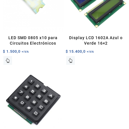
LED SMD 0805 x10 para
Display LCD 1602A Azul o
Circuitos Electrónicos
Verde 16×2
$
1.500,0
$
15.400,0
+IVA
+IVA
Este
Este
producto
producto
tiene
tiene
múltiples
múltiples
variantes.
variantes.
Las
Las
opciones
opciones
se
se
pueden
pueden
elegir
elegir
en
en
la
la