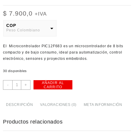
$
7.900,0
+IVA
COP
Peso Colombiano
USD
El Microcontrolador PIC12F683 es un microcontrolador de 8 bits
American Dollar
compacto y de bajo consumo, ideal para automatización, control
electrónico, sensores y proyectos embebidos.
30 disponibles
AÑADIR AL
Microcontrolador
-
+
CARRITO
PIC12F683
SOP-
8
DESCRIPCIÓN
VALORACIONES (0)
META INFORMACIÓN
cantidad
Productos relacionados