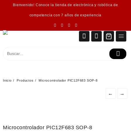
Saltar
Bienvenido! Conoce la tienda de electrónica y robótica de
al
contenido
competencia con 7 años de experiencia
Inicio
Productos
Microcontrolador PIC12F683 SOP-8
←
→
Microcontrolador PIC12F683 SOP-8