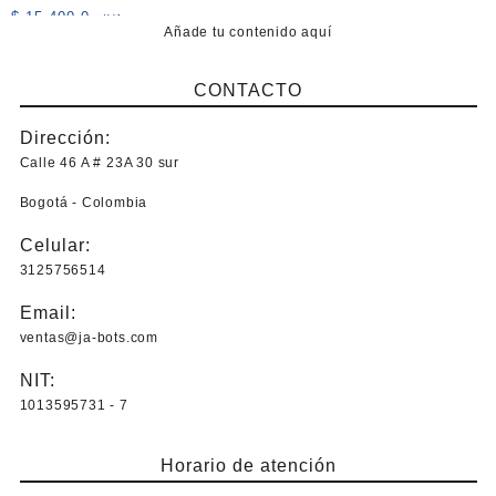
opciones
$
15.400,0
+IVA
se
Añade tu contenido aquí
Este
pueden
producto
elegir
CONTACTO
tiene
en
múltiples
la
Dirección:
variantes.
página
Las
Calle 46 A # 23A 30 sur
de
opciones
producto
Bogotá - Colombia
se
pueden
Celular:
elegir
3125756514
en
la
Email:
página
ventas@ja-bots.com
de
producto
NIT:
1013595731 - 7
Horario de atención