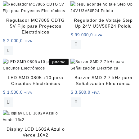
Regulador MC7805 CDTG
Regulador de Voltaje Step
5V Fijo para Proyectos
Up 24V U3V50F24 Pololu
Electrónicos
$
99.000,0
+IVA
$
2.000,0
+IVA
¡Oferta!
LED SMD 0805 x10 para
Buzzer SMD 2.7 kHz para
Circuitos Electrónicos
Señalización Electrónica
$
1.500,0
$
3.500,0
+IVA
+IVA
Este
producto
tiene
múltiples
variantes.
Display LCD 1602A Azul o
Las
Verde 16×2