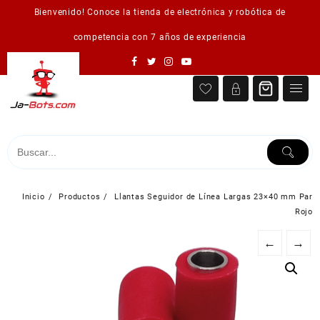
Saltar
Bienvenido! Conoce la tienda de electrónica y robótica de
al
contenido
competencia con 7 años de experiencia
Inicio
Productos
Llantas Seguidor de Línea Largas 23×40 mm Par
Rojo
←
→