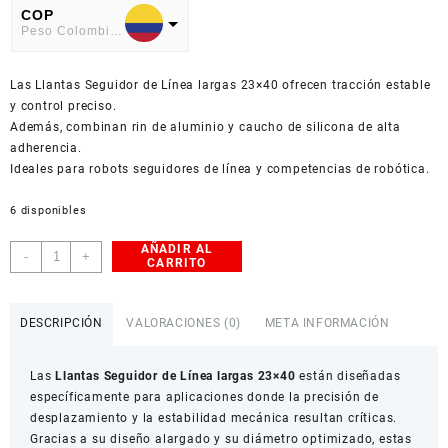
COP
Peso Colombiano
USD
Las Llantas Seguidor de Línea largas 23×40 ofrecen tracción estable
American Dollar
y control preciso.
Además, combinan rin de aluminio y caucho de silicona de alta
adherencia.
Ideales para robots seguidores de línea y competencias de robótica.
6 disponibles
AÑADIR AL
Llantas
-
+
CARRITO
Seguidor
de
Línea
DESCRIPCIÓN
VALORACIONES (0)
META INFORMACIÓN
Largas
23×40
Las
Llantas Seguidor de Línea largas 23×40
están diseñadas
mm
específicamente para aplicaciones donde la precisión de
Par
desplazamiento y la estabilidad mecánica resultan críticas.
Rojo
Gracias a su diseño alargado y su diámetro optimizado, estas
cantidad