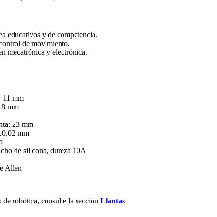
ea educativos y de competencia.
 control de movimiento.
n mecatrónica y electrónica.
n: 11 mm
n: 8 mm
anta: 23 mm
 ±0.02 mm
o
ucho de silicona, dureza 10A
ve Allen
 de robótica, consulte la sección
Llantas