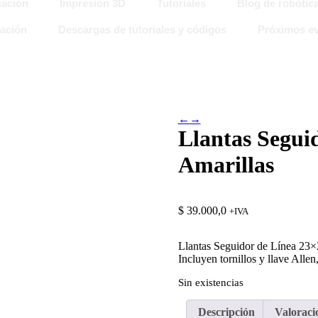
ación
Impresión 3D
Tutoriales
Blog de robótic
ación
Descargas de tutoriales y códigos
Próximos ev
←
→
Llantas Segui
Amarillas
$
39.000,0
+IVA
Llantas Seguidor de Línea 23×2
Incluyen tornillos y llave Allen
Sin existencias
Descripción
Valoracio