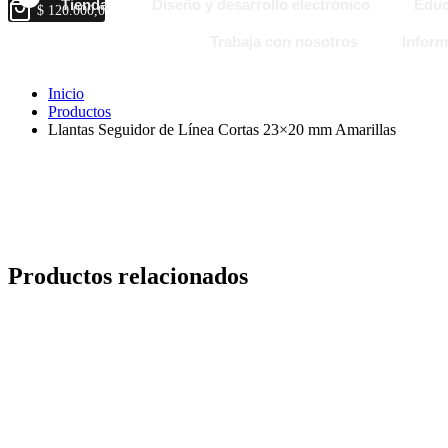
Tienda
Diseño y desarrollo electrónico
Educ
$
120.000,0
Trabaja con nosotros
Inform
Inicio
Productos
Llantas Seguidor de Línea Cortas 23×20 mm Amarillas
Productos relacionados