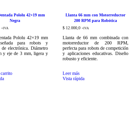
entada Pololu 42×19 mm
Llanta 66 mm con Motorreductor
Negra
200 RPM para Robótica
$
12.000,0
+IVA
+IVA
entada Pololu 42×19 mm
Llanta de 66 mm combinada con
iseñada para robots y
motorreductor de 200 RPM,
 de electrónica. Diámetro
perfecta para robots de competición
 y eje de 3 mm, ligera y
y aplicaciones educativas. Diseño
.
robusto y eficiente.
carrito
Leer más
ida
Vista rápida