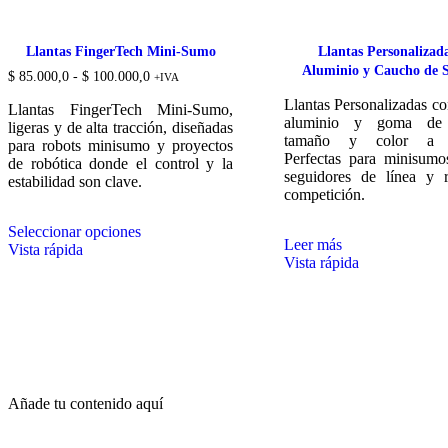
Llantas FingerTech Mini-Sumo
Llantas Personalizad
Aluminio y Caucho de S
Rango
$
85.000,0
-
$
100.000,0
+IVA
de
Llantas Personalizadas co
precios:
Llantas FingerTech Mini-Sumo,
aluminio y goma de s
desde
ligeras y de alta tracción, diseñadas
$ 85.000,0
tamaño y color a e
para robots minisumo y proyectos
hasta
Perfectas para minisumo
de robótica donde el control y la
$ 100.000,0
seguidores de línea y 
estabilidad son clave.
competición.
Este
Seleccionar opciones
producto
Leer más
Vista rápida
tiene
Vista rápida
múltiples
variantes.
Las
opciones
se
pueden
elegir
en
Añade tu contenido aquí
la
página