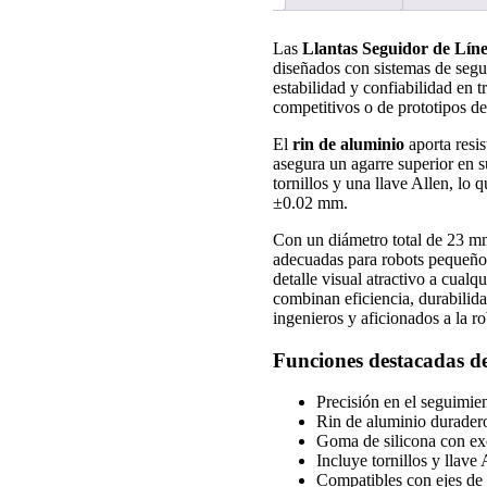
Las
Llantas Seguidor de Lí
diseñados con sistemas de segu
estabilidad y confiabilidad en t
competitivos o de prototipos de
El
rin de aluminio
aporta resis
asegura un agarre superior en s
tornillos y una llave Allen, lo 
±0.02 mm.
Con un diámetro total de 23 mm
adecuadas para robots pequeños
detalle visual atractivo a cualq
combinan eficiencia, durabilida
ingenieros y aficionados a la ro
Funciones destacadas d
Precisión en el seguimien
Rin de aluminio duradero
Goma de silicona con exc
Incluye tornillos y llave
Compatibles con ejes d