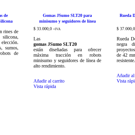
as de
Gomas JSumo SLT20 para
Rueda D
ilicona
minisumo y seguidores de línea
$
33.000,0
$
37.000,0
+IVA
n rines de
ilicona,
Las
Rueda D
lección.
gomas JSumo SLT20
negra d
s, sumos,
están diseñadas para ofrecer
proyectos
robots de
máxima tracción en robots
de 42 mm
minisumo y seguidores de línea de
resistente
alto rendimiento.
Añadir al 
Añadir al carrito
Vista ráp
Vista rápida