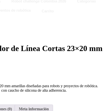
a
Robot challenge Colombia 2026
Categorias
entos de robótica
Carrito
dor de Línea Cortas 23×20 mm
0 mm amarillas diseñadas para robots y proyectos de robótica.
, con caucho de silicona de alta adherencia.
nes (0)
Meta información