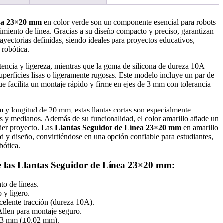
nea 23×20 mm
en color verde son un componente esencial para robots
imiento de línea. Gracias a su diseño compacto y preciso, garantizan
rayectorias definidas, siendo ideales para proyectos educativos,
 robótica.
tencia y ligereza, mientras que la goma de silicona de dureza 10A
uperficies lisas o ligeramente rugosas. Este modelo incluye un par de
que facilita un montaje rápido y firme en ejes de 3 mm con tolerancia
 y longitud de 20 mm, estas llantas cortas son especialmente
 y medianos. Además de su funcionalidad, el color amarillo añade un
uier proyecto. Las
Llantas Seguidor de Línea 23×20 mm
en amarillo
d y diseño, convirtiéndose en una opción confiable para estudiantes,
bótica.
e las Llantas Seguidor de Línea 23×20 mm:
to de líneas.
 y ligero.
elente tracción (dureza 10A).
 Allen para montaje seguro.
e 3 mm (±0.02 mm).