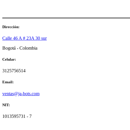
de
producto
Dirección:
Calle 46 A # 23A 30 sur
Bogotá - Colombia
Celular:
3125756514
Email:
ventas@ja-bots.com
NIT:
1013595731 - 7