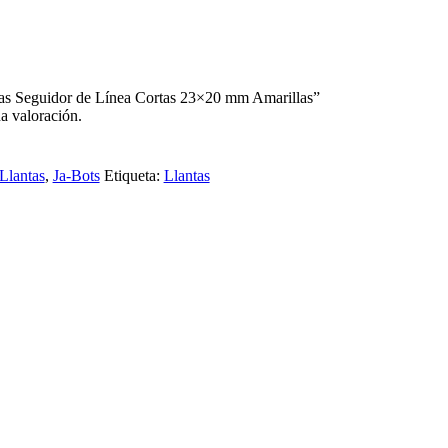
ntas Seguidor de Línea Cortas 23×20 mm Amarillas”
a valoración.
Llantas
,
Ja-Bots
Etiqueta:
Llantas