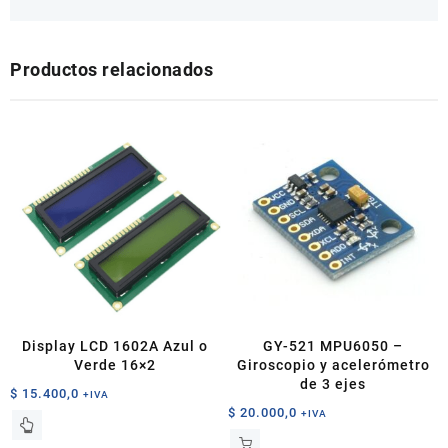
Productos relacionados
Display LCD 1602A Azul o
GY-521 MPU6050 –
Verde 16×2
Giroscopio y acelerómetro
de 3 ejes
$
15.400,0
+IVA
$
20.000,0
+IVA
Este
producto