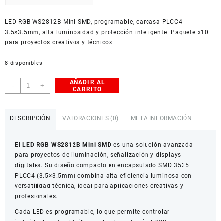
USD
LED RGB WS2812B Mini SMD, programable, carcasa PLCC4
American Dollar
3.5×3.5mm, alta luminosidad y protección inteligente. Paquete x10
para proyectos creativos y técnicos.
8 disponibles
AÑADIR AL
LED
-
+
CARRITO
RGB
WS2812B
Mini
DESCRIPCIÓN
VALORACIONES (0)
META INFORMACIÓN
SMD
3535
El
LED RGB WS2812B Mini SMD
es una solución avanzada
PLCC4
para proyectos de iluminación, señalización y displays
Paquete
digitales. Su diseño compacto en encapsulado SMD 3535
x10
PLCC4 (3.5×3.5mm) combina alta eficiencia luminosa con
cantidad
versatilidad técnica, ideal para aplicaciones creativas y
profesionales.
Cada LED es programable, lo que permite controlar