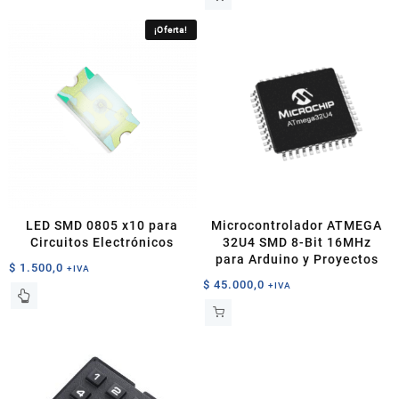
tiene
múltiples
¡Oferta!
variantes.
Las
opciones
se
pueden
elegir
en
la
página
de
LED SMD 0805 x10 para
Microcontrolador ATMEGA
producto
Circuitos Electrónicos
32U4 SMD 8-Bit 16MHz
para Arduino y Proyectos
$
1.500,0
+IVA
$
45.000,0
+IVA
Este
producto
tiene
múltiples
variantes.
Las