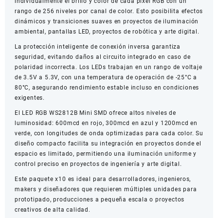
individualmente el brillo y color de cada píxel RGB con un
rango de 256 niveles por canal de color. Esto posibilita efectos
dinámicos y transiciones suaves en proyectos de iluminación
ambiental, pantallas LED, proyectos de robótica y arte digital.
La protección inteligente de conexión inversa garantiza
seguridad, evitando daños al circuito integrado en caso de
polaridad incorrecta. Los LEDs trabajan en un rango de voltaje
de 3.5V a 5.3V, con una temperatura de operación de -25°C a
80°C, asegurando rendimiento estable incluso en condiciones
exigentes.
El LED RGB WS2812B Mini SMD ofrece altos niveles de
luminosidad: 600mcd en rojo, 300mcd en azul y 1200mcd en
verde, con longitudes de onda optimizadas para cada color. Su
diseño compacto facilita su integración en proyectos donde el
espacio es limitado, permitiendo una iluminación uniforme y
control preciso en proyectos de ingeniería y arte digital.
Este paquete x10 es ideal para desarrolladores, ingenieros,
makers y diseñadores que requieren múltiples unidades para
prototipado, producciones a pequeña escala o proyectos
creativos de alta calidad.