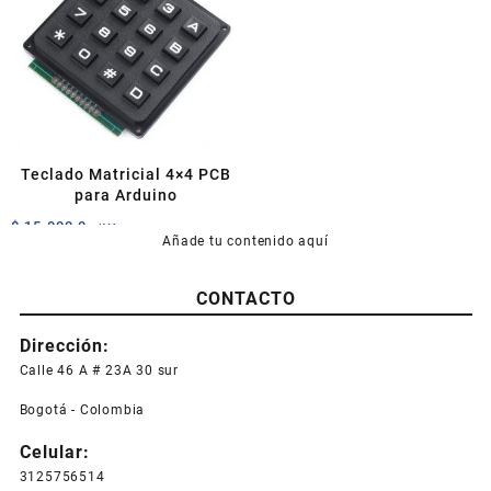
opciones
se
pueden
elegir
en
la
página
de
Teclado Matricial 4×4 PCB
producto
para Arduino
$
15.000,0
+IVA
Añade tu contenido aquí
CONTACTO
Dirección:
Calle 46 A # 23A 30 sur
Bogotá - Colombia
Celular:
3125756514