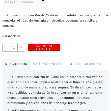
Peso Colombiano
USD
El Kit Interruptor con Pin de Corte es un módulo práctico que permite
American Dollar
controlar el paso de energía en circuitos de manera sencilla y
segura.
5 disponibles
AÑADIR AL
Kit
-
+
CARRITO
Interruptor
con
Pin
DESCRIPCIÓN
VALORACIONES (0)
META INFORMACIÓN
de
Corte
El
Kit Interruptor con Pin de Corte
es un accesorio electrónico
–
diseñado para interrumpir o restablecer el flujo de energía en
Control
un circuito de manera práctica y segura. Su diseño compacto
seguro
y su facilidad de instalación lo convierten en una herramienta
y
indispensable para proyectos de electrónica educativa,
práctico
prototipado y aplicaciones de bricolaje tecnológico.
de
energía
Este
Kit Interruptor con Pin de Corte
está pensado para