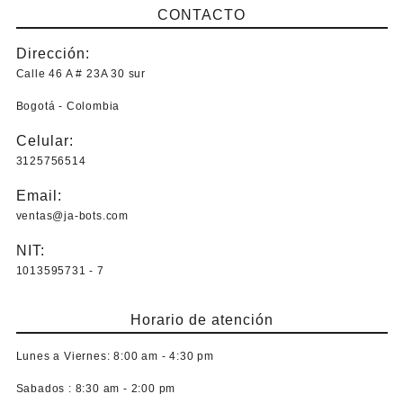
en
la
desde
CONTACTO
tiene
la
página
$ 3.000,0
múltiples
página
de
hasta
Dirección:
variantes.
de
producto
$ 7.000,0
Las
Calle 46 A # 23A 30 sur
producto
opciones
Bogotá - Colombia
se
pueden
Celular:
elegir
3125756514
en
la
Email:
página
ventas@ja-bots.com
de
producto
NIT:
1013595731 - 7
Horario de atención
Lunes a Viernes:
8:00 am - 4:30 pm
Sabados :
8:30 am - 2:00 pm