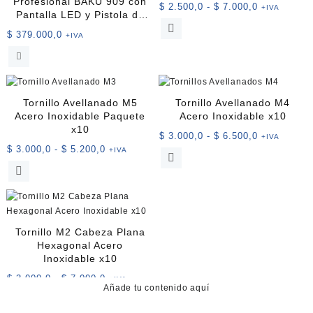
Profesional BAKU 909 con
Rango
$
2.500,0
-
$
7.000,0
+IVA
Pantalla LED y Pistola de
de
Este
Calor
$
379.000,0
precios:
+IVA
producto
desde
tiene
$ 2.500,0
múltiples
hasta
variantes.
$ 7.000,0
Las
Tornillo Avellanado M5
Tornillo Avellanado M4
opciones
Acero Inoxidable Paquete
Acero Inoxidable x10
se
x10
Rango
$
3.000,0
-
$
6.500,0
+IVA
pueden
Rango
$
3.000,0
-
$
5.200,0
de
+IVA
Este
elegir
de
precios:
Este
producto
en
precios:
desde
producto
tiene
la
desde
$ 3.000,0
tiene
múltiples
página
$ 3.000,0
hasta
múltiples
variantes.
de
hasta
$ 6.500,0
variantes.
Las
producto
Tornillo M2 Cabeza Plana
$ 5.200,0
Las
opciones
Hexagonal Acero
opciones
se
Inoxidable x10
se
pueden
Rango
$
3.000,0
-
$
7.000,0
+IVA
pueden
elegir
Añade tu contenido aquí
de
Este
elegir
en
precios:
producto