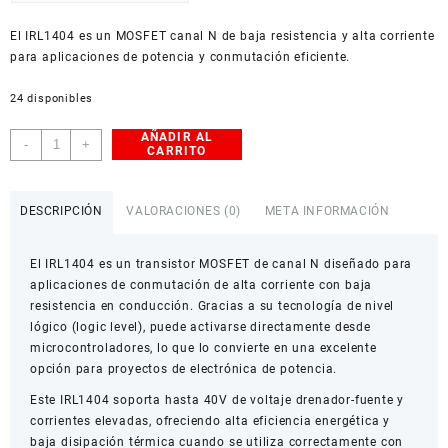
USD
El IRL1404 es un MOSFET canal N de baja resistencia y alta corriente
American Dollar
para aplicaciones de potencia y conmutación eficiente.
24 disponibles
AÑADIR AL
IRL1404
-
+
CARRITO
MOSFET
Canal
N
DESCRIPCIÓN
VALORACIONES (0)
META INFORMACIÓN
40V
160A
El IRL1404 es un transistor MOSFET de canal N diseñado para
TO-
aplicaciones de conmutación de alta corriente con baja
220
resistencia en conducción. Gracias a su tecnología de nivel
cantidad
lógico (logic level), puede activarse directamente desde
microcontroladores, lo que lo convierte en una excelente
opción para proyectos de electrónica de potencia.
Este IRL1404 soporta hasta 40V de voltaje drenador-fuente y
corrientes elevadas, ofreciendo alta eficiencia energética y
baja disipación térmica cuando se utiliza correctamente con