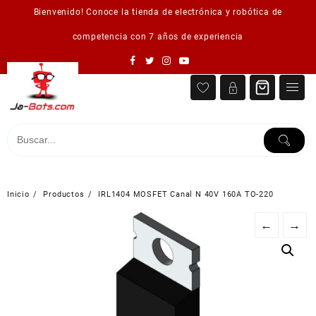
Saltar
Bienvenido! Conoce la tienda de electrónica y robótica de
al
contenido
competencia con 7 años de experiencia
Inicio
Productos
IRL1404 MOSFET Canal N 40V 160A TO-220
←
→