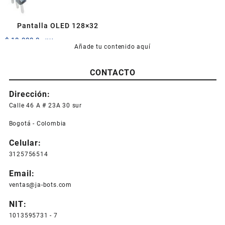
Pantalla OLED 128×32
$
18.000,0
+IVA
Añade tu contenido aquí
CONTACTO
Dirección:
Calle 46 A # 23A 30 sur
Bogotá - Colombia
Celular:
3125756514
Email:
ventas@ja-bots.com
NIT:
1013595731 - 7