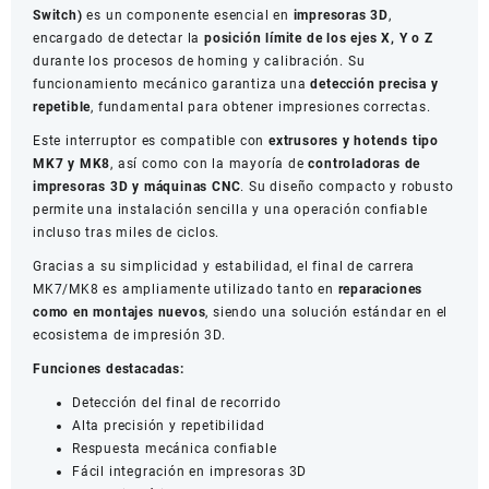
Switch)
es un componente esencial en
impresoras 3D
,
MK8
encargado de detectar la
posición límite de los ejes X, Y o Z
(Limit
durante los procesos de homing y calibración. Su
Switch)
funcionamiento mecánico garantiza una
detección precisa y
–
repetible
, fundamental para obtener impresiones correctas.
Impresoras
3D
Este interruptor es compatible con
extrusores y hotends tipo
cantidad
MK7 y MK8
, así como con la mayoría de
controladoras de
impresoras 3D y máquinas CNC
. Su diseño compacto y robusto
permite una instalación sencilla y una operación confiable
incluso tras miles de ciclos.
Gracias a su simplicidad y estabilidad, el final de carrera
MK7/MK8 es ampliamente utilizado tanto en
reparaciones
como en montajes nuevos
, siendo una solución estándar en el
ecosistema de impresión 3D.
Funciones destacadas:
Detección del final de recorrido
Alta precisión y repetibilidad
Respuesta mecánica confiable
Fácil integración en impresoras 3D