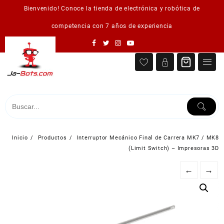
Saltar
Bienvenido! Conoce la tienda de electrónica y robótica de
al
contenido
competencia con 7 años de experiencia
Inicio
Productos
Interruptor Mecánico Final de Carrera MK7 / MK8
(Limit Switch) – Impresoras 3D
←
→