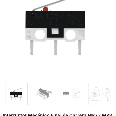
Interruptor Mecánico Final de Carrera MK7 / MK8