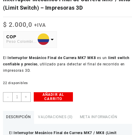
(Limit Switch) – Impresoras 3D
$
2.000,0
+IVA
COP
Peso Colombiano
USD
El
American Dollar
Interruptor Mecánico Final de Carrera MK7 MK8
es un
limit switch
confiable y preciso
, utilizado para detectar el final de recorrido en
impresoras 3D.
22 disponibles
AÑADIR AL
Interruptor
-
+
CARRITO
Mecánico
Final
de
DESCRIPCIÓN
VALORACIONES (0)
META INFORMACIÓN
Carrera
MK7
El
Interruptor Mecánico Final de Carrera MK7 / MK8 (Limit
/