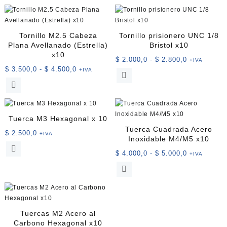
cantidad
Tornillo M2.5 Cabeza
Tornillo prisionero UNC 1/8
Plana Avellanado (Estrella)
Bristol x10
x10
Rango
$
2.000,0
-
$
2.800,0
+IVA
Rango
$
3.500,0
-
$
4.500,0
de
+IVA
Este
de
precios:
Este
producto
precios:
desde
producto
tiene
desde
$ 2.000,0
tiene
múltiples
$ 3.500,0
hasta
múltiples
variantes.
Tuerca M3 Hexagonal x 10
hasta
$ 2.800,0
variantes.
Las
Tuerca Cuadrada Acero
$ 4.500,0
$
2.500,0
+IVA
Las
opciones
Inoxidable M4/M5 x10
opciones
se
Rango
$
4.000,0
-
$
5.000,0
+IVA
se
pueden
de
Este
pueden
elegir
precios:
producto
elegir
en
desde
tiene
en
la
$ 4.000,0
múltiples
la
página
hasta
variantes.
página
de
Tuercas M2 Acero al
$ 5.000,0
Las
de
producto
Carbono Hexagonal x10