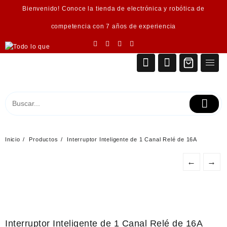
Saltar
Bienvenido! Conoce la tienda de electrónica y robótica de
al
contenido
competencia con 7 años de experiencia
Inicio
Productos
Interruptor Inteligente de 1 Canal Relé de 16A
←
→
Interruptor Inteligente de 1 Canal Relé de 16A