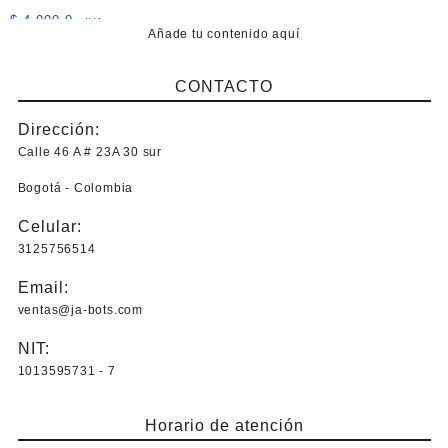
opciones
producto
$
4.000,0
+IVA
se
Añade tu contenido aquí
pueden
elegir
CONTACTO
en
la
Dirección:
página
Calle 46 A # 23A 30 sur
de
producto
Bogotá - Colombia
Celular:
3125756514
Email:
ventas@ja-bots.com
NIT:
1013595731 - 7
Horario de atención