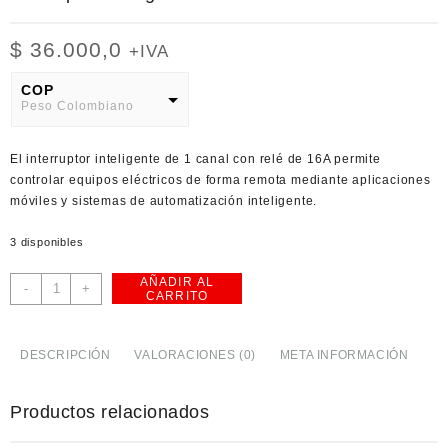
$
36.000,0
+IVA
COP
Peso Colombiano
USD
El interruptor inteligente de 1 canal con relé de 16A permite
American Dollar
controlar equipos eléctricos de forma remota mediante aplicaciones
móviles y sistemas de automatización inteligente.
3 disponibles
AÑADIR AL
Interruptor
-
+
CARRITO
Inteligente
de
1
DESCRIPCIÓN
VALORACIONES (0)
META INFORMACIÓN
Canal
Relé
Productos relacionados
de
16A