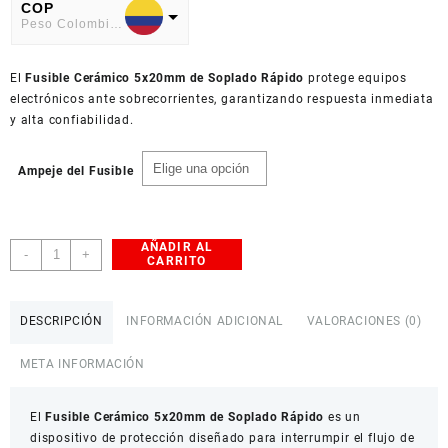
precios:
COP
Peso Colombiano
desde
$ 800,0
USD
hasta
El
American Dollar
Fusible Cerámico 5x20mm de Soplado Rápido
protege equipos
$ 1.300,0
electrónicos ante sobrecorrientes, garantizando respuesta inmediata
y alta confiabilidad.
Ampeje del Fusible
AÑADIR AL
Fusible
-
+
CARRITO
Cerámico
5x20mm
de
DESCRIPCIÓN
INFORMACIÓN ADICIONAL
VALORACIONES (0)
Soplado
Rápido
META INFORMACIÓN
250V
cantidad
El
Fusible Cerámico 5x20mm de Soplado Rápido
es un
dispositivo de protección diseñado para interrumpir el flujo de