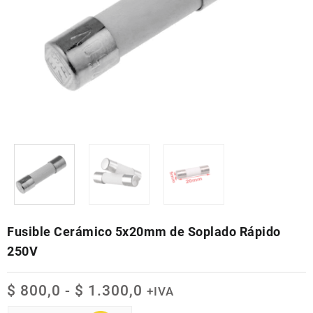
Fusible Cerámico 5x20mm de Soplado Rápido
250V
Rango
$
800,0
-
$
1.300,0
+IVA
de