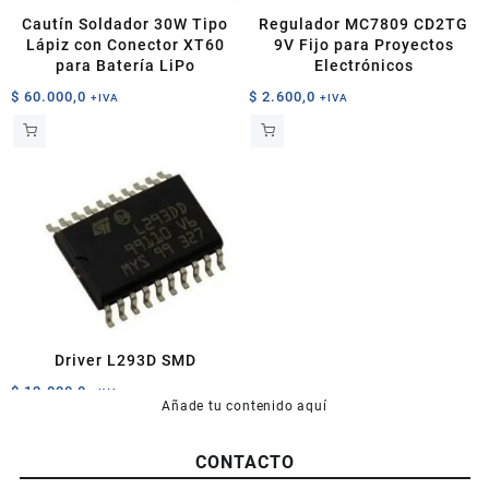
Cautín Soldador 30W Tipo
Regulador MC7809 CD2TG
Lápiz con Conector XT60
9V Fijo para Proyectos
para Batería LiPo
Electrónicos
$
60.000,0
$
2.600,0
+IVA
+IVA
Driver L293D SMD
$
12.000,0
+IVA
Añade tu contenido aquí
CONTACTO