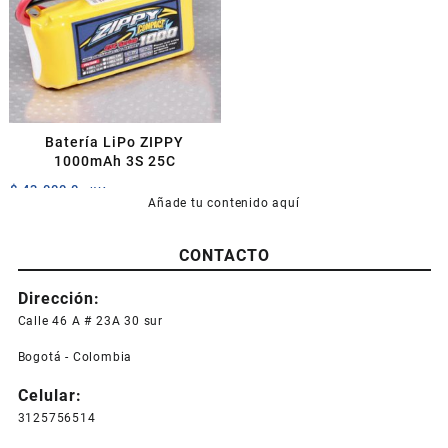
Batería LiPo ZIPPY
1000mAh 3S 25C
$
43.000,0
+IVA
Añade tu contenido aquí
CONTACTO
Dirección:
Calle 46 A # 23A 30 sur
Bogotá - Colombia
Celular:
3125756514