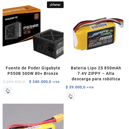
¡Oferta!
Fuente de Poder Gigabyte
Batería Lipo 2S 850mAh
P550B 500W 80+ Bronze
7.4V ZIPPY – Alta
descarga para robótica
El
El
$
260.000,0
$
240.000,0
+IVA
$
39.000,0
precio
precio
+IVA
original
actual
era:
es:
$ 260.000,0.
$ 240.000,0.