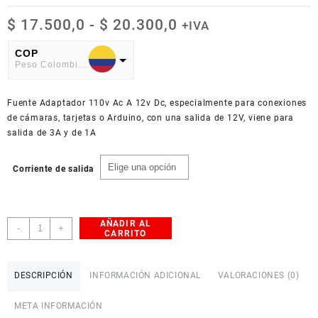
Rango
$
17.500,0
-
$
20.300,0
+IVA
de
precios:
COP
Peso Colombiano
desde
$ 17.500,0
USD
hasta
Fuente Adaptador 110v Ac A 12v Dc, especialmente para conexiones
American Dollar
$ 20.300,0
de cámaras, tarjetas o Arduino, con una salida de 12V, viene para
salida de 3A y de 1A
Corriente de salida
AÑADIR AL
Fuente
-
+
CARRITO
Adaptador
110VAC
a
DESCRIPCIÓN
INFORMACIÓN ADICIONAL
VALORACIONES (0)
12VDC
cantidad
META INFORMACIÓN