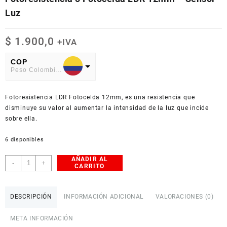
Luz
$
1.900,0
+IVA
COP
Peso Colombiano
USD
Fotoresistencia LDR Fotocelda 12mm, es una resistencia que
American Dollar
disminuye su valor al aumentar la intensidad de la luz que incide
sobre ella.
6 disponibles
AÑADIR AL
Fotoresistencia
-
+
CARRITO
o
Fotocelda
LDR
DESCRIPCIÓN
INFORMACIÓN ADICIONAL
VALORACIONES (0)
12mm
-
META INFORMACIÓN
Sensor