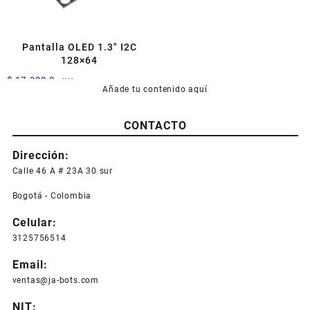
Pantalla OLED 1.3″ I2C
128×64
$
17.300,0
+IVA
Añade tu contenido aquí
Este
producto
CONTACTO
tiene
múltiples
Dirección:
variantes.
Las
Calle 46 A # 23A 30 sur
opciones
Bogotá - Colombia
se
pueden
Celular:
elegir
3125756514
en
la
Email:
página
ventas@ja-bots.com
de
producto
NIT: