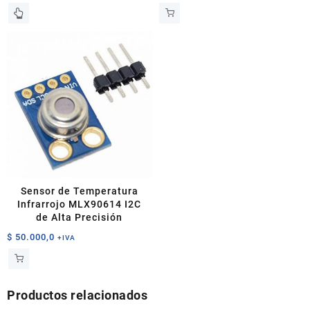
de
Este
precios:
producto
desde
tiene
$ 6.000,0
múltiples
hasta
variantes.
$ 6.200,0
Las
opciones
se
pueden
elegir
en
la
página
Sensor de Temperatura
de
Infrarrojo MLX90614 I2C
producto
de Alta Precisión
$
50.000,0
+IVA
Productos relacionados