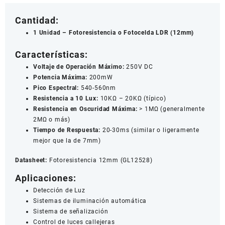
Luz
cantidad
Cantidad:
1 Unidad – Fotoresistencia o Fotocelda LDR (12mm)
Características:
Voltaje de Operación Máximo:
250V DC
Potencia Máxima:
200mW
Pico Espectral:
540-560nm
Resistencia a 10 Lux:
10KΩ – 20KΩ (típico)
Resistencia en Oscuridad Máxima:
> 1MΩ (generalmente
2MΩ o más)
Tiempo de Respuesta:
20-30ms (similar o ligeramente
mejor que la de 7mm)
Datasheet:
Fotoresistencia 12mm (GL12528)
Aplicaciones:
Detección de Luz
Sistemas de iluminación automática
Sistema de señalización
Control de luces callejeras