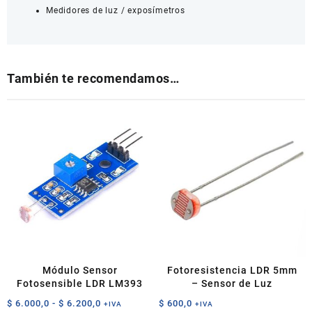
Medidores de luz / exposímetros
También te recomendamos…
Módulo Sensor
Fotoresistencia LDR 5mm
Fotosensible LDR LM393
– Sensor de Luz
Rango
$
6.000,0
-
$
6.200,0
$
600,0
+IVA
+IVA