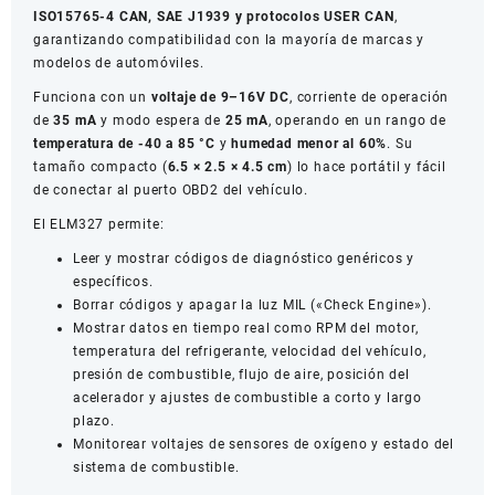
ISO15765-4 CAN, SAE J1939 y protocolos USER CAN
,
garantizando compatibilidad con la mayoría de marcas y
modelos de automóviles.
Funciona con un
voltaje de 9–16V DC
, corriente de operación
de
35 mA
y modo espera de
25 mA
, operando en un rango de
temperatura de -40 a 85 °C
y
humedad menor al 60%
. Su
tamaño compacto (
6.5 × 2.5 × 4.5 cm
) lo hace portátil y fácil
de conectar al puerto OBD2 del vehículo.
El ELM327 permite:
Leer y mostrar códigos de diagnóstico genéricos y
específicos.
Borrar códigos y apagar la luz MIL («Check Engine»).
Mostrar datos en tiempo real como RPM del motor,
temperatura del refrigerante, velocidad del vehículo,
presión de combustible, flujo de aire, posición del
acelerador y ajustes de combustible a corto y largo
plazo.
Monitorear voltajes de sensores de oxígeno y estado del
sistema de combustible.