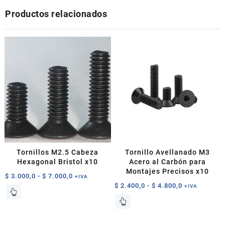
Productos relacionados
Tornillos M2.5 Cabeza
Tornillo Avellanado M3
Hexagonal Bristol x10
Acero al Carbón para
Montajes Precisos x10
Rango
$
3.000,0
-
$
7.000,0
+IVA
Rango
$
2.400,0
-
$
4.800,0
de
+IVA
Este
de
precios:
Este
producto
precios:
desde
producto
tiene
desde
$ 3.000,0
tiene
múltiples