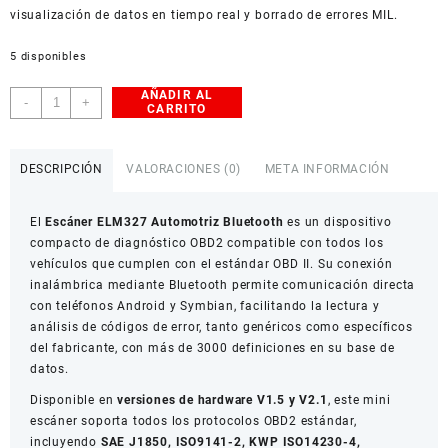
visualización de datos en tiempo real y borrado de errores MIL.
5 disponibles
AÑADIR AL
Escáner
-
+
CARRITO
Automotriz
ELM327
Bluetooth
DESCRIPCIÓN
VALORACIONES (0)
META INFORMACIÓN
OBD2
cantidad
El
Escáner ELM327 Automotriz Bluetooth
es un dispositivo
compacto de diagnóstico OBD2 compatible con todos los
vehículos que cumplen con el estándar OBD II. Su conexión
inalámbrica mediante Bluetooth permite comunicación directa
con teléfonos Android y Symbian, facilitando la lectura y
análisis de códigos de error, tanto genéricos como específicos
del fabricante, con más de 3000 definiciones en su base de
datos.
Disponible en
versiones de hardware V1.5 y V2.1
, este mini
escáner soporta todos los protocolos OBD2 estándar,
incluyendo
SAE J1850, ISO9141-2, KWP ISO14230-4,