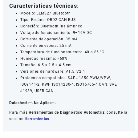
Características técnicas:
Modelo: ELM327 Bluetooth
Tipo: Escáner OBD2 CAN-BUS
Conexión: Bluetooth inalámbrico
Voltaje de funcionamiento: 9–16V DC
Corriente de operación: 35 mA
Corriente en espera: 25 mA
Temperatura de funcionamiento: -40 a 85 °C
Humedad máxima: <60%
Tamaño: 6.5 × 2.5 × 4.5 cm
Versiones de hardware: V1.5, V2.1
Protocolos compatibles: SAE J1850 PWM/VPW,
ISO9141-2, KWP ISO14230-4, ISO15765-4 CAN, SAE
J1939, USER CAN
Datasheet:
—-No Aplica—-
Para más
Herramientas de Diagnóstico Automotriz
, consulte la
sección
Herramientas