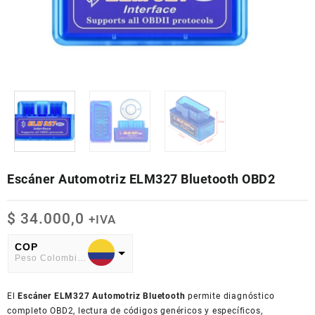
Escáner Automotriz ELM327 Bluetooth OBD2
$
34.000,0
+IVA
COP
Peso Colombiano
USD
El
American Dollar
Escáner ELM327 Automotriz Bluetooth
permite diagnóstico
completo OBD2, lectura de códigos genéricos y específicos,