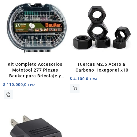
$ 2.400,0
hasta
múltiples
variantes.
hasta
$ 7.000,0
variantes.
Las
$ 4.800,0
Las
opciones
opciones
se
se
pueden
pueden
elegir
elegir
en
en
la
la
página
página
de
Kit Completo Accesorios
Tuercas M2.5 Acero al
de
producto
Mototool 277 Piezas
Carbono Hexagonal x10
producto
Bauker para Bricolaje y
$
4.100,0
+IVA
Precisión
$
110.000,0
+IVA