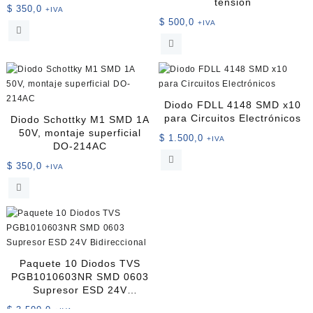
tensión
$
350,0
+IVA
$
500,0
+IVA
Diodo FDLL 4148 SMD x10
para Circuitos Electrónicos
Diodo Schottky M1 SMD 1A
50V, montaje superficial
$
1.500,0
+IVA
DO-214AC
$
350,0
+IVA
Paquete 10 Diodos TVS
PGB1010603NR SMD 0603
Supresor ESD 24V
Bidireccional
$
3.500,0
+IVA