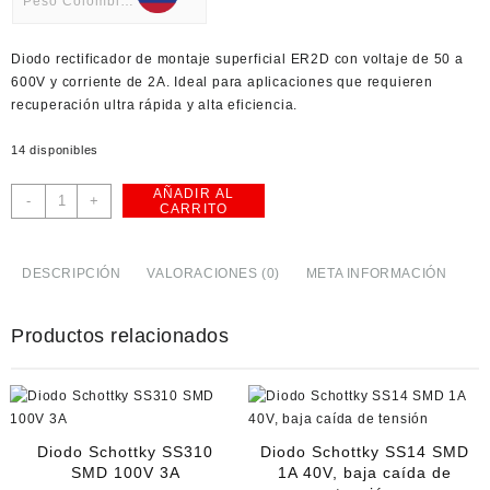
Peso Colombiano
USD
Diodo rectificador de montaje superficial ER2D con voltaje de 50 a
American Dollar
600V y corriente de 2A. Ideal para aplicaciones que requieren
recuperación ultra rápida y alta eficiencia.
14 disponibles
AÑADIR AL
ER2D:
-
+
CARRITO
Diodo
Rectificador
SMD
DESCRIPCIÓN
VALORACIONES (0)
META INFORMACIÓN
de
2A
Productos relacionados
600V
cantidad
Diodo Schottky SS310
Diodo Schottky SS14 SMD
SMD 100V 3A
1A 40V, baja caída de