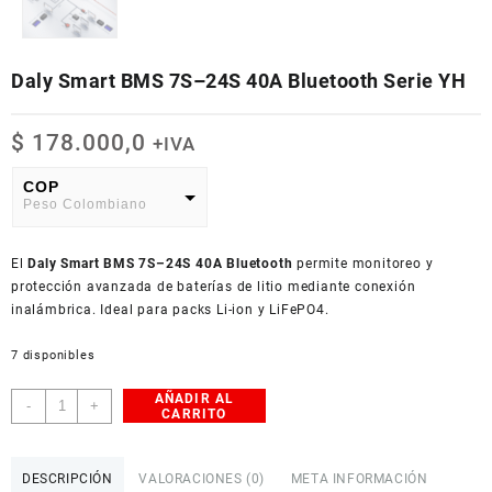
Daly Smart BMS 7S–24S 40A Bluetooth Serie YH
$
178.000,0
+IVA
COP
Peso Colombiano
USD
El
American Dollar
Daly Smart BMS 7S–24S 40A Bluetooth
permite monitoreo y
protección avanzada de baterías de litio mediante conexión
inalámbrica. Ideal para packs Li-ion y LiFePO4.
7 disponibles
AÑADIR AL
Daly
-
+
CARRITO
Smart
BMS
7S–
DESCRIPCIÓN
VALORACIONES (0)
META INFORMACIÓN