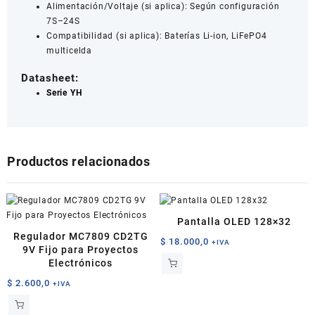
Alimentación/Voltaje (si aplica): Según configuración
7S–24S
Compatibilidad (si aplica): Baterías Li-ion, LiFePO4
multicelda
Datasheet:
Serie YH
Productos relacionados
Pantalla OLED 128×32
Regulador MC7809 CD2TG
$
18.000,0
+IVA
9V Fijo para Proyectos
Electrónicos
$
2.600,0
+IVA