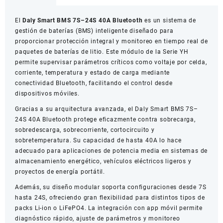
24S
40A
El
Daly Smart BMS 7S–24S 40A Bluetooth
es un sistema de
Bluetooth
gestión de baterías (BMS) inteligente diseñado para
Serie
proporcionar protección integral y monitoreo en tiempo real de
YH
paquetes de baterías de litio. Este módulo de la Serie YH
cantidad
permite supervisar parámetros críticos como voltaje por celda,
corriente, temperatura y estado de carga mediante
conectividad Bluetooth, facilitando el control desde
dispositivos móviles.
Gracias a su arquitectura avanzada, el Daly Smart BMS 7S–
24S 40A Bluetooth protege eficazmente contra sobrecarga,
sobredescarga, sobrecorriente, cortocircuito y
sobretemperatura. Su capacidad de hasta 40A lo hace
adecuado para aplicaciones de potencia media en sistemas de
almacenamiento energético, vehículos eléctricos ligeros y
proyectos de energía portátil.
Además, su diseño modular soporta configuraciones desde 7S
hasta 24S, ofreciendo gran flexibilidad para distintos tipos de
packs Li-ion o LiFePO4. La integración con app móvil permite
diagnóstico rápido, ajuste de parámetros y monitoreo