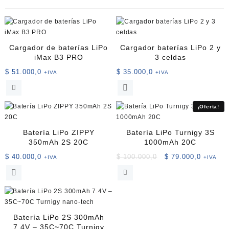
Cargador de baterías LiPo
Cargador baterías LiPo 2 y
iMax B3 PRO
3 celdas
$
51.000,0
$
35.000,0
+IVA
+IVA
¡Oferta!
Batería LiPo ZIPPY
Batería LiPo Turnigy 3S
350mAh 2S 20C
1000mAh 20C
El
El
$
40.000,0
$
100.000,0
$
79.000,0
+IVA
+IVA
precio
precio
original
actual
era:
es:
$ 100.000,0.
$ 79.000
Batería LiPo 2S 300mAh
7.4V – 35C~70C Turnigy