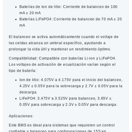
Baterías de ion de litio
: Corriente de balanceo de 100
mA ± 20 mA
Baterías LiFePO4
: Corriente de balanceo de 70 mA ± 20
mA​
El balanceo se activa automáticamente cuando el voltaje de
las celdas alcanza un umbral específico, ayudando a
prolongar la vida útil y mantener un rendimiento óptimo.
Compatibilidad:
Compatible con baterías Li-ion y LiFePO4.
Los voltajes de activación de ecualización varían según el
tipo de batería:​
Ion de litio: 4.075V a 4.175V para el inicio del balanceo,
4.25V ± 0.05V para la sobrecarga y 2.7V ± 0.05V para la
descarga.​
LiFePO4: 3.475V a 3.525V para balanceo, 3.65V ±
0.05V para sobrecarga y 2.3V ± 0.05V para descarga.
Aplicaciones:
Este BMS es ideal para sistemas que requieren un control
confiable y balanceo para configuraciones de 15S en