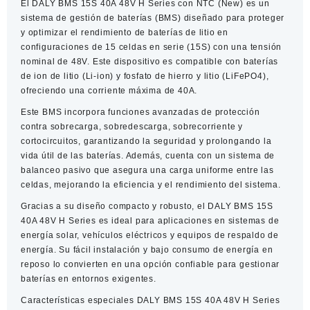
El
DALY BMS 15S 40A 48V H Series con NTC (New)
es un
Series
sistema de gestión de baterías (BMS) diseñado para proteger
con
y optimizar el rendimiento de baterías de litio en
NTC
configuraciones de 15 celdas en serie (15S) con una tensión
(New)
nominal de 48V. Este dispositivo es compatible con baterías
cantidad
de ion de litio (Li-ion) y fosfato de hierro y litio (LiFePO4),
ofreciendo una corriente máxima de 40A.​
Este BMS incorpora funciones avanzadas de protección
contra sobrecarga, sobredescarga, sobrecorriente y
cortocircuitos, garantizando la seguridad y prolongando la
vida útil de las baterías. Además, cuenta con un sistema de
balanceo pasivo que asegura una carga uniforme entre las
celdas, mejorando la eficiencia y el rendimiento del sistema.​
Gracias a su diseño compacto y robusto, el DALY BMS 15S
40A 48V H Series es ideal para aplicaciones en sistemas de
energía solar, vehículos eléctricos y equipos de respaldo de
energía. Su fácil instalación y bajo consumo de energía en
reposo lo convierten en una opción confiable para gestionar
baterías en entornos exigentes.​
Características especiales DALY BMS 15S 40A 48V H Series