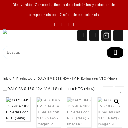
Saltar
Bienvenido! Conoce la tienda de electrónica y robótica de
al
contenido
competencia con 7 años de experiencia
Inicio
Productos
DALY BMS 15S 40A 48V H Series con NTC (New)
←
→