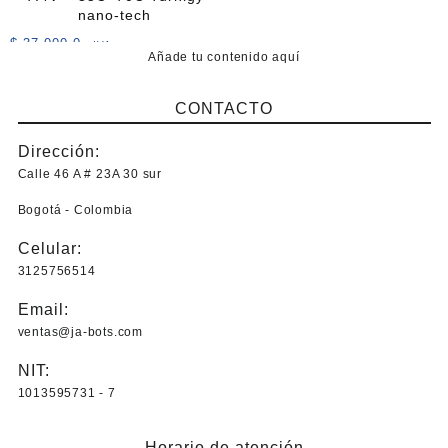
nano-tech
$
37.000,0
+IVA
Añade tu contenido aquí
CONTACTO
Dirección:
Calle 46 A # 23A 30 sur
Bogotá - Colombia
Celular:
3125756514
Email:
ventas@ja-bots.com
NIT:
1013595731 - 7
Horario de atención