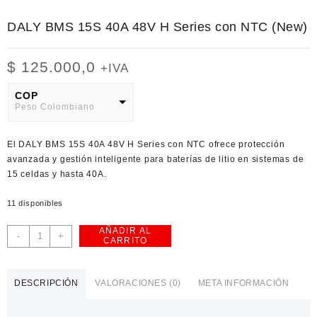
DALY BMS 15S 40A 48V H Series con NTC (New)
$
125.000,0
+IVA
COP
Peso Colombiano
USD
El
DALY BMS 15S 40A 48V H Series
con NTC ofrece protección
American Dollar
avanzada y gestión inteligente para baterías de litio en sistemas de
15 celdas y hasta 40A.
11 disponibles
AÑADIR AL
DALY
-
+
CARRITO
BMS
15S
40A
DESCRIPCIÓN
VALORACIONES (0)
META INFORMACIÓN
48V
H