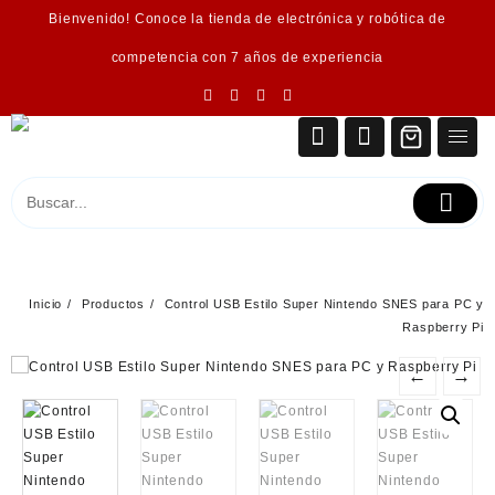
Saltar
Bienvenido! Conoce la tienda de electrónica y robótica de
al
contenido
competencia con 7 años de experiencia
Inicio
Productos
Control USB Estilo Super Nintendo SNES para PC y
Raspberry Pi
←
→