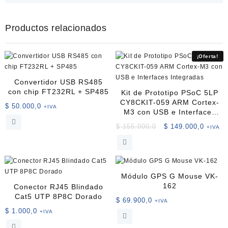
Productos relacionados
¡Oferta!
Convertidor USB RS485
con chip FT232RL + SP485
Kit de Prototipo PSoC 5LP
CY8CKIT-059 ARM Cortex-
$
50.000,0
+IVA
M3 con USB e Interfaces
Integradas
El
El
$
155.000,0
$
149.000,0
+IVA
precio
precio
original
actual
era:
es:
$ 155.000,0.
$ 149.
Módulo GPS G Mouse VK-
162
Conector RJ45 Blindado
Cat5 UTP 8P8C Dorado
$
69.900,0
+IVA
$
1.000,0
+IVA