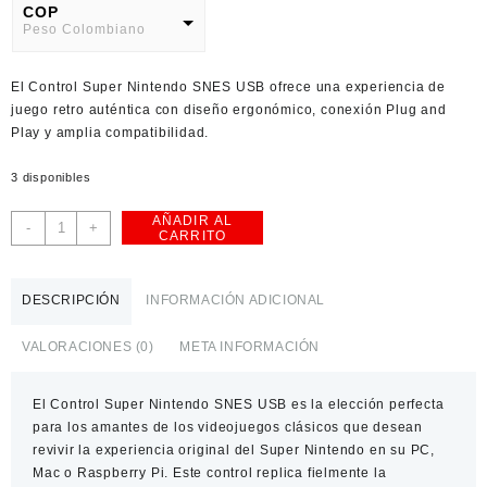
COP
Peso Colombiano
USD
El
Control Super Nintendo SNES USB
ofrece una experiencia de
American Dollar
juego retro auténtica con diseño ergonómico, conexión Plug and
Play y amplia compatibilidad.
3 disponibles
AÑADIR AL
Control
-
+
CARRITO
USB
Estilo
Super
DESCRIPCIÓN
INFORMACIÓN ADICIONAL
Nintendo
SNES
VALORACIONES (0)
META INFORMACIÓN
para
PC
El
y
Control Super Nintendo SNES USB
es la elección perfecta
para los amantes de los videojuegos clásicos que desean
Raspberry
revivir la experiencia original del Super Nintendo en su PC,
Pi
Mac o Raspberry Pi. Este control replica fielmente la
cantidad