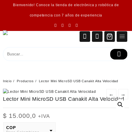
Saltar
Bienvenido! Conoce la tienda de electrónica y robótica de
al
contenido
competencia con 7 años de experiencia
Inicio
Productos
Lector Mini MicroSD USB Canakit Alta Velocidad
←
→
Lector Mini MicroSD USB Canakit Alta Velocidad
$
15.000,0
+IVA
COP