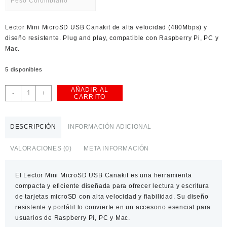
Peso Colombiano
USD
Lector Mini MicroSD USB Canakit de alta velocidad (480Mbps) y
American Dollar
diseño resistente. Plug and play, compatible con Raspberry Pi, PC y
Mac.
5 disponibles
AÑADIR AL
Lector
-
+
CARRITO
Mini
MicroSD
USB
DESCRIPCIÓN
INFORMACIÓN ADICIONAL
Canakit
Alta
VALORACIONES (0)
META INFORMACIÓN
Velocidad
cantidad
El
Lector Mini MicroSD USB Canakit
es una herramienta
compacta y eficiente diseñada para ofrecer lectura y escritura
de tarjetas microSD con alta velocidad y fiabilidad. Su diseño
resistente y portátil lo convierte en un accesorio esencial para
usuarios de Raspberry Pi, PC y Mac.