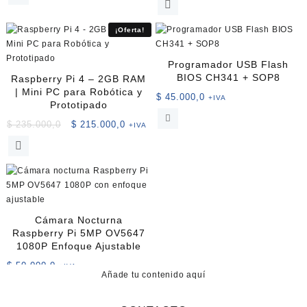
¡Oferta!
Programador USB Flash
BIOS CH341 + SOP8
Raspberry Pi 4 – 2GB RAM
| Mini PC para Robótica y
$
45.000,0
+IVA
Prototipado
El
El
$
235.000,0
$
215.000,0
+IVA
precio
precio
original
actual
era:
es:
$ 235.000,0.
$ 215.000,0.
Cámara Nocturna
Raspberry Pi 5MP OV5647
1080P Enfoque Ajustable
$
50.000,0
+IVA
Añade tu contenido aquí