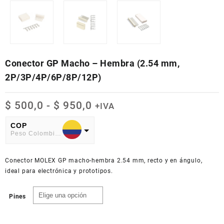
Conector GP Macho – Hembra (2.54 mm,
2P/3P/4P/6P/8P/12P)
Rango
$
500,0
-
$
950,0
+IVA
de
precios:
COP
Peso Colombiano
desde
$ 500,0
USD
hasta
Conector MOLEX GP macho-hembra 2.54 mm, recto y en ángulo,
American Dollar
$ 950,0
ideal para electrónica y prototipos.
Pines