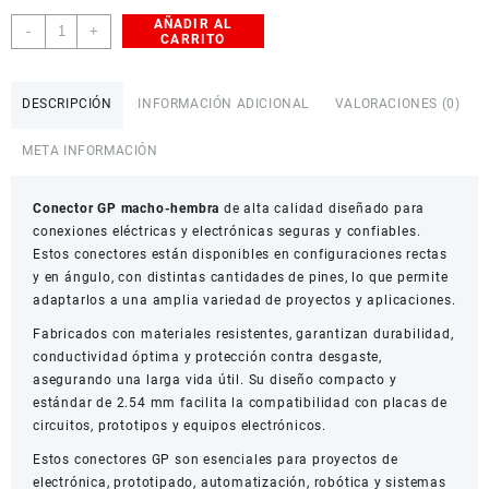
AÑADIR AL
Conector
-
+
CARRITO
GP
Macho
-
DESCRIPCIÓN
INFORMACIÓN ADICIONAL
VALORACIONES (0)
Hembra
(2.54
META INFORMACIÓN
mm,
2P/3P/4P/6P/8P/12P)
Conector GP macho-hembra
cantidad
de alta calidad diseñado para
conexiones eléctricas y electrónicas seguras y confiables.
Estos conectores están disponibles en configuraciones rectas
y en ángulo, con distintas cantidades de pines, lo que permite
adaptarlos a una amplia variedad de proyectos y aplicaciones.
Fabricados con materiales resistentes, garantizan durabilidad,
conductividad óptima y protección contra desgaste,
asegurando una larga vida útil. Su diseño compacto y
estándar de 2.54 mm facilita la compatibilidad con placas de
circuitos, prototipos y equipos electrónicos.
Estos conectores GP son esenciales para proyectos de
electrónica, prototipado, automatización, robótica y sistemas