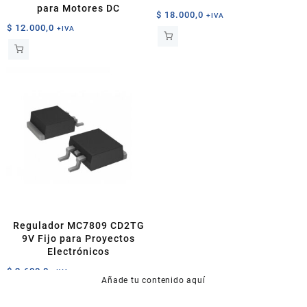
para Motores DC
$
18.000,0
+IVA
$
12.000,0
+IVA
Regulador MC7809 CD2TG
9V Fijo para Proyectos
Electrónicos
$
2.600,0
+IVA
Añade tu contenido aquí