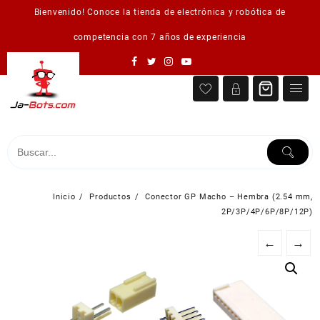
Saltar
Bienvenido! Conoce la tienda de electrónica y robótica de
al
contenido
competencia con 7 años de experiencia
Inicio
Productos
Conector GP Macho – Hembra (2.54 mm,
2P/3P/4P/6P/8P/12P)
←
→