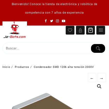
Saltar
Bienvenido! Conoce la tienda de electrónica y robótica de
al
contenido
competencia con 7 años de experiencia
Inicio
Productos
Condensador SMD 1206 alta tensión 2000V
←
→