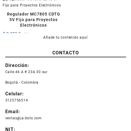
página
de
producto
Regulador MC7805 CDTG
5V Fijo para Proyectos
Electrónicos
$
2.000,0
+IVA
Añade tu contenido aquí
CONTACTO
Dirección:
Calle 46 A # 23A 30 sur
Bogotá - Colombia
Celular:
3125756514
Email:
ventas@ja-bots.com
NIT: