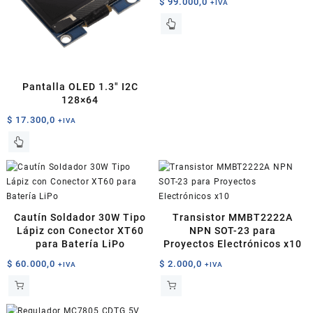
$
99.000,0
+IVA
Pantalla OLED 1.3″ I2C
128×64
$
17.300,0
+IVA
Este
producto
tiene
múltiples
variantes.
Las
Cautín Soldador 30W Tipo
Transistor MMBT2222A
opciones
Lápiz con Conector XT60
NPN SOT-23 para
se
para Batería LiPo
Proyectos Electrónicos x10
pueden
$
60.000,0
$
2.000,0
+IVA
+IVA
elegir
en
la