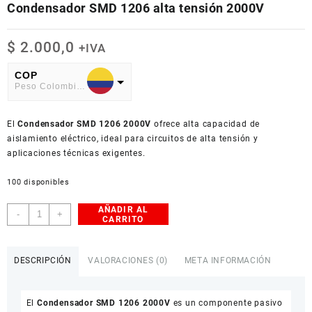
Condensador SMD 1206 alta tensión 2000V
$
2.000,0
+IVA
COP
Peso Colombiano
USD
El
American Dollar
Condensador SMD 1206 2000V
ofrece alta capacidad de
aislamiento eléctrico, ideal para circuitos de alta tensión y
aplicaciones técnicas exigentes.
100 disponibles
AÑADIR AL
Condensador
-
+
CARRITO
SMD
1206
alta
DESCRIPCIÓN
VALORACIONES (0)
META INFORMACIÓN
tensión
2000V
cantidad
El
Condensador SMD 1206 2000V
es un componente pasivo