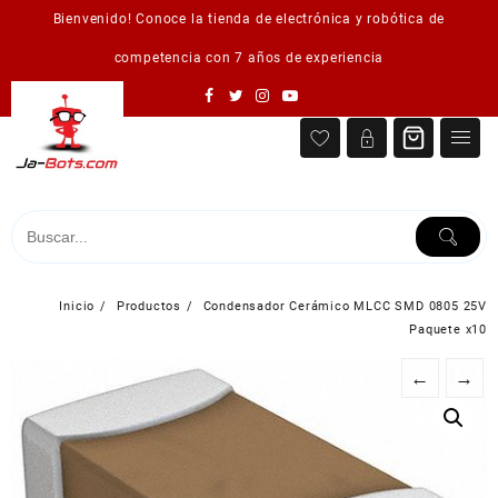
Saltar
Bienvenido! Conoce la tienda de electrónica y robótica de
al
contenido
competencia con 7 años de experiencia
Inicio
Productos
Condensador Cerámico MLCC SMD 0805 25V
Paquete x10
←
→