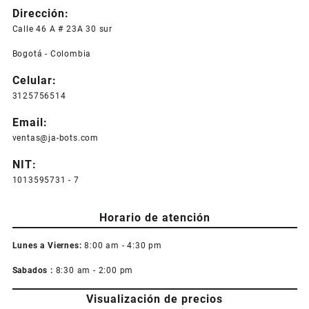
Dirección:
variantes.
Las
Calle 46 A # 23A 30 sur
opciones
Bogotá - Colombia
se
pueden
Celular:
elegir
3125756514
en
la
Email:
página
ventas@ja-bots.com
de
producto
NIT:
1013595731 - 7
Horario de atención
Lunes a Viernes:
8:00 am - 4:30 pm
Sabados :
8:30 am - 2:00 pm
Visualización de precios