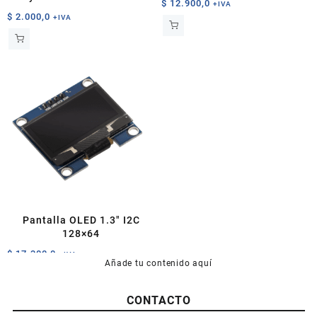
$
12.900,0
+IVA
$
2.000,0
+IVA
Pantalla OLED 1.3″ I2C
128×64
$
17.300,0
+IVA
Añade tu contenido aquí
Este
producto
CONTACTO
tiene
múltiples