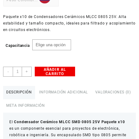
Peso Colombiano
USD
Paquete x10 de Condensadores Cerámicos MLCC 0805 25V. Alta
American Dollar
estabilidad y tamaño compacto, ideales para filtrado y acoplamiento
en circuitos electrónicos.
Capacitancia
AÑADIR AL
Condensador
-
+
CARRITO
Cerámico
MLCC
SMD
DESCRIPCIÓN
INFORMACIÓN ADICIONAL
VALORACIONES (0)
0805
25V
META INFORMACIÓN
Paquete
x10
El
cantidad
Condensador Cerámico MLCC SMD 0805 25V Paquete x10
es un componente esencial para proyectos de electrónica,
robótica e ingeniería. Su encapsulado SMD tipo 0805 permite