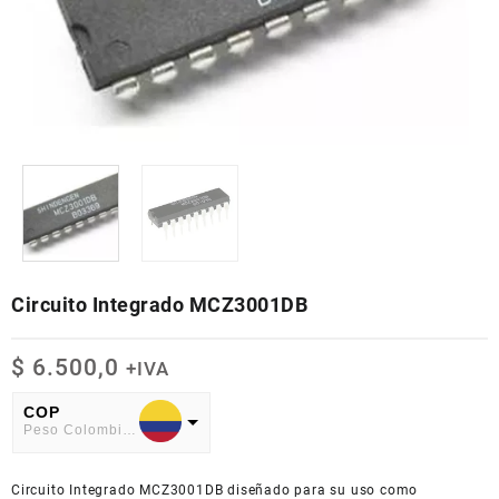
Circuito Integrado MCZ3001DB
$
6.500,0
+IVA
COP
Peso Colombiano
USD
Circuito Integrado
American Dollar
MCZ3001DB
diseñado para su uso como