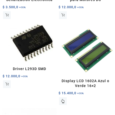
$
3.500,0
$
12.000,0
+IVA
+IVA
Driver L293D SMD
$
12.000,0
+IVA
Display LCD 1602A Azul o
Verde 16×2
$
15.400,0
+IVA
Este
producto
tiene