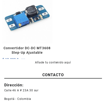
múltiples
variantes.
Las
opciones
se
pueden
elegir
en
la
página
Convertidor DC-DC MT3608
de
Step-Up Ajustable
producto
$
12.000,0
+IVA
Añade tu contenido aquí
CONTACTO
Dirección:
Calle 46 A # 23A 30 sur
Bogotá - Colombia