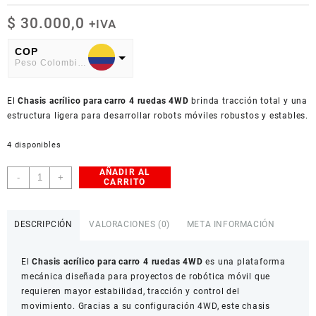
$
30.000,0
+IVA
COP
Peso Colombiano
USD
El
American Dollar
Chasis acrílico para carro 4 ruedas 4WD
brinda tracción total y una
estructura ligera para desarrollar robots móviles robustos y estables.
4 disponibles
AÑADIR AL
Chasis
-
+
CARRITO
acrílico
para
carro
DESCRIPCIÓN
VALORACIONES (0)
META INFORMACIÓN
4
ruedas
El
Chasis acrílico para carro 4 ruedas 4WD
es una plataforma
4WD
mecánica diseñada para proyectos de robótica móvil que
cantidad
requieren mayor estabilidad, tracción y control del
movimiento. Gracias a su configuración 4WD, este chasis