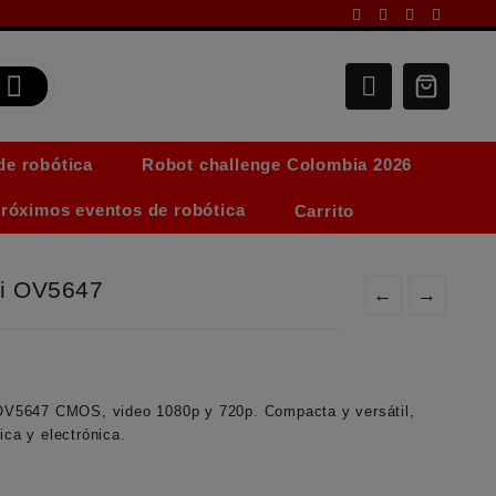
de robótica
Robot challenge Colombia 2026
róximos eventos de robótica
Carrito
i OV5647
←
→
V5647 CMOS, video 1080p y 720p. Compacta y versátil,
ica y electrónica.