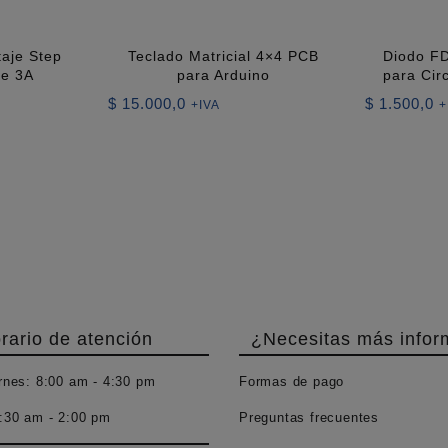
taje Step
Teclado Matricial 4×4 PCB
Diodo F
le 3A
para Arduino
para Cir
$
15.000,0
$
1.500,0
+IVA
+
rario de atención
¿Necesitas más infor
rnes:
8:00 am - 4:30 pm
Formas de pago
:30 am - 2:00 pm
Preguntas frecuentes