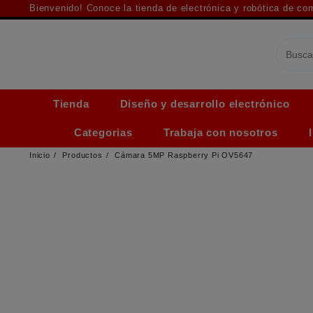
Saltar
Bienvenido! Conoce la tienda de electrónica y robótica de c
al
contenido
Tienda
Diseño y desarrollo electrónico
Categorias
Trabaja con nosotros
Inicio
Productos
Cámara 5MP Raspberry Pi OV5647