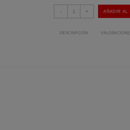
Cámara
-
+
AÑADIR AL
5MP
Raspberry
Pi
OV5647
DESCRIPCIÓN
VALORACIONES
cantidad