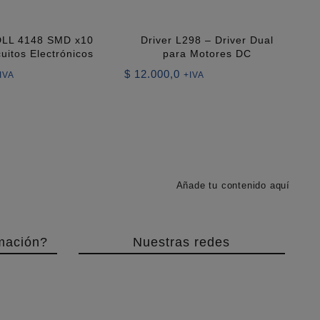
DLL 4148 SMD x10
Driver L298 – Driver Dual
cuitos Electrónicos
para Motores DC
$
12.000,0
IVA
+IVA
Añade tu contenido aquí
mación?
Nuestras redes