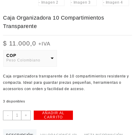
Caja Organizadora 10 Compartimientos
Transparente
$
11.000,0
+IVA
COP
Peso Colombiano
USD
Caja organizadora transparente de 10 compartimientos resistente y
American Dollar
compacta. Ideal para guardar piezas pequeñas, herramientas o
accesorios con orden y facilidad de acceso.
3 disponibles
AÑADIR AL
Caja
-
+
CARRITO
Organizadora
10
Compartimientos