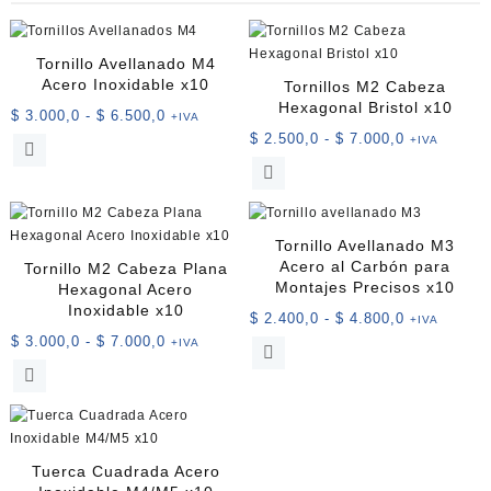
Tornillo Avellanado M4
Acero Inoxidable x10
Tornillos M2 Cabeza
Hexagonal Bristol x10
Rango
$
3.000,0
-
$
6.500,0
+IVA
de
Rango
$
2.500,0
-
$
7.000,0
+IVA
Este
precios:
de
producto
Este
desde
precios:
tiene
producto
$ 3.000,0
desde
múltiples
tiene
hasta
$ 2.500,0
variantes.
múltiples
Tornillo Avellanado M3
$ 6.500,0
hasta
Las
variantes.
Acero al Carbón para
Tornillo M2 Cabeza Plana
$ 7.000,0
opciones
Las
Montajes Precisos x10
Hexagonal Acero
se
opciones
Inoxidable x10
Rango
$
2.400,0
-
$
4.800,0
+IVA
pueden
se
Rango
de
$
3.000,0
-
$
7.000,0
+IVA
Este
elegir
pueden
de
precios:
Este
producto
en
elegir
precios:
desde
producto
tiene
la
en
desde
$ 2.400,0
tiene
múltiples
página
la
$ 3.000,0
hasta
múltiples
variantes.
de
página
hasta
$ 4.800,0
variantes.
Las
producto
de
Tuerca Cuadrada Acero
$ 7.000,0
Las
opciones
producto