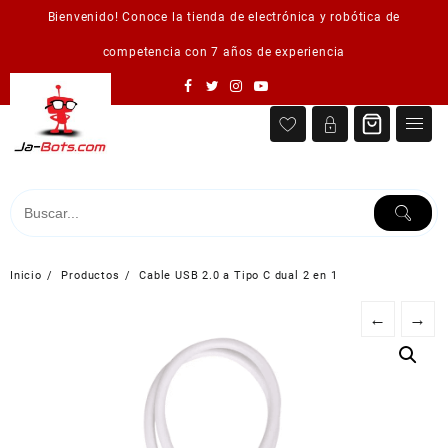
Saltar
Bienvenido! Conoce la tienda de electrónica y robótica de
al
contenido
competencia con 7 años de experiencia
Inicio
Productos
Cable USB 2.0 a Tipo C dual 2 en 1
←
→