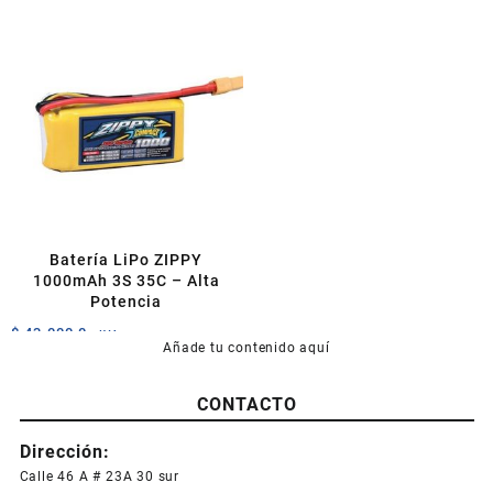
$ 100.000,0.
$ 79.000,0.
Batería LiPo ZIPPY
1000mAh 3S 35C – Alta
Potencia
$
43.000,0
+IVA
Añade tu contenido aquí
CONTACTO
Dirección:
Calle 46 A # 23A 30 sur