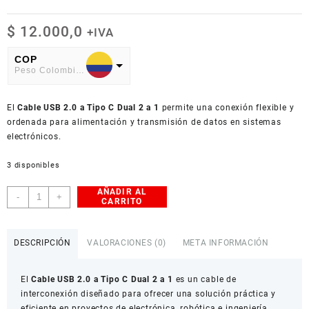
$
12.000,0
+IVA
COP
Peso Colombiano
USD
El
American Dollar
Cable USB 2.0 a Tipo C Dual 2 a 1
permite una conexión flexible y
ordenada para alimentación y transmisión de datos en sistemas
electrónicos.
3 disponibles
AÑADIR AL
Cable
-
+
CARRITO
USB
2.0
a
DESCRIPCIÓN
VALORACIONES (0)
META INFORMACIÓN
Tipo
C
El
Cable USB 2.0 a Tipo C Dual 2 a 1
es un cable de
dual
interconexión diseñado para ofrecer una solución práctica y
2
eficiente en proyectos de electrónica, robótica e ingeniería.
en