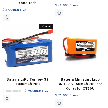
nano-tech
$
40.000,0
+IVA
$
37.000,0
+IVA
¡Oferta!
Batería LiPo Turnigy 3S
Batería Ministart Lipo
1000mAh 20C
CNHL 3S 350mAh 70C con
Conector XT30U
El
El
$
100.000,0
$
79.000,0
+IVA
$
75.000,0
precio
precio
+IVA
original
actual
era:
es: