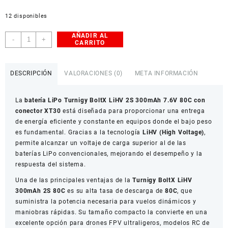
12 disponibles
AÑADIR AL
Batería
-
+
CARRITO
LiPo
Turnigy
BoltX
DESCRIPCIÓN
VALORACIONES (0)
META INFORMACIÓN
LiHV
2S
La
batería LiPo Turnigy BoltX LiHV 2S 300mAh 7.6V 80C con
300mAh
conector XT30
está diseñada para proporcionar una entrega
7.6V
de energía eficiente y constante en equipos donde el bajo peso
80C
es fundamental. Gracias a la tecnología
LiHV (High Voltage)
,
con
permite alcanzar un voltaje de carga superior al de las
XT30
baterías LiPo convencionales, mejorando el desempeño y la
cantidad
respuesta del sistema.
Una de las principales ventajas de la
Turnigy BoltX LiHV
300mAh 2S 80C
es su alta tasa de descarga de
80C
, que
suministra la potencia necesaria para vuelos dinámicos y
maniobras rápidas. Su tamaño compacto la convierte en una
excelente opción para drones FPV ultraligeros, modelos RC de