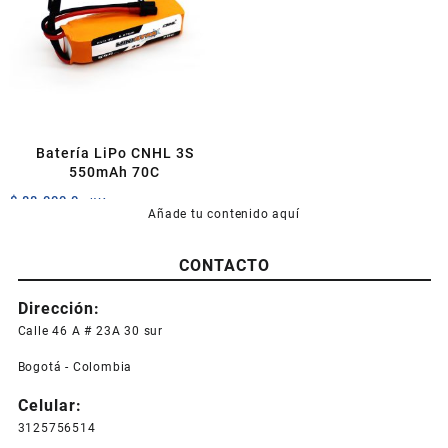
Batería LiPo CNHL 3S
550mAh 70C
$
88.000,0
+IVA
Añade tu contenido aquí
CONTACTO
Dirección:
Calle 46 A # 23A 30 sur
Bogotá - Colombia
Celular:
3125756514