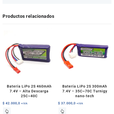
Productos relacionados
Batería LiPo 2S 460mAh
Batería LiPo 2S 300mAh
7.4V – Alta Descarga
7.4V – 35C~70C Turnigy
25C~40C
nano-tech
$
42.000,0
$
37.000,0
+IVA
+IVA