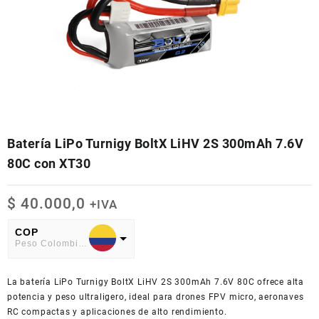
Batería LiPo Turnigy BoltX LiHV 2S 300mAh 7.6V
80C con XT30
$
40.000,0
+IVA
COP
Peso Colombiano
USD
La batería LiPo Turnigy BoltX LiHV 2S 300mAh 7.6V 80C ofrece alta
American Dollar
potencia y peso ultraligero, ideal para drones FPV micro, aeronaves
RC compactas y aplicaciones de alto rendimiento.