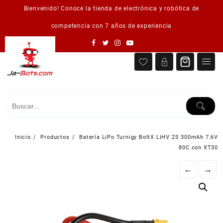
Saltar
Bienvenido! Conoce la tienda de electrónica y robótica de
al
contenido
competencia con 7 años de experiencia
Inicio
Productos
Batería LiPo Turnigy BoltX LiHV 2S 300mAh 7.6V
80C con XT30
←
→