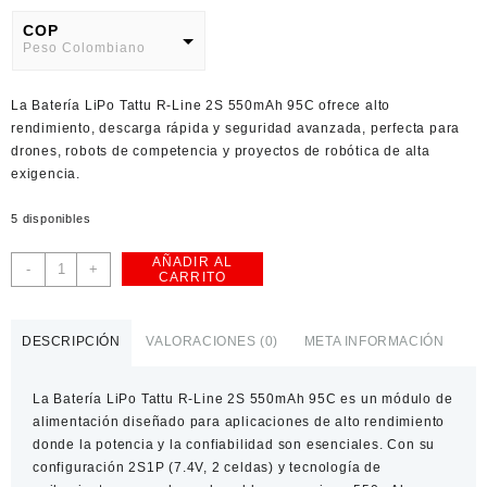
COP
Peso Colombiano
USD
La
Batería LiPo Tattu R-Line 2S 550mAh 95C
ofrece alto
American Dollar
rendimiento, descarga rápida y seguridad avanzada, perfecta para
drones, robots de competencia y proyectos de robótica de alta
exigencia.
5 disponibles
AÑADIR AL
Batería
-
+
CARRITO
LiPo
Tattu
R-
DESCRIPCIÓN
VALORACIONES (0)
META INFORMACIÓN
Line
2S
La
Batería LiPo Tattu R-Line 2S 550mAh 95C
es un módulo de
550mAh
alimentación diseñado para aplicaciones de alto rendimiento
95C
donde la potencia y la confiabilidad son esenciales. Con su
cantidad
configuración 2S1P (7.4V, 2 celdas)
y tecnología de