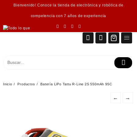
Saltar
Bienvenido! Conoce la tienda de electrónica y robótica de
al
contenido
competencia con 7 años de experiencia
Inicio
Productos
Batería LiPo Tattu R-Line 2S 550mAh 95C
←
→