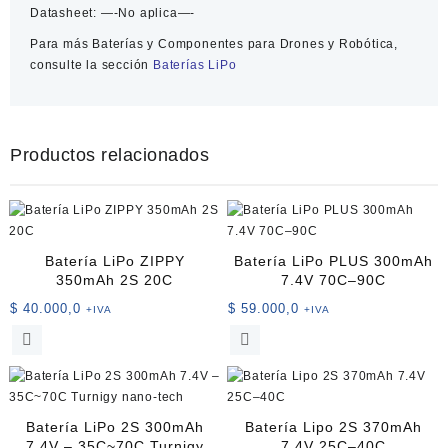
Datasheet:
—-No aplica—-
Para más
Baterías y Componentes para Drones y Robótica
,
consulte la sección
Baterías LiPo
Productos relacionados
Batería LiPo ZIPPY
Batería LiPo PLUS 300mAh
350mAh 2S 20C
7.4V 70C–90C
$
40.000,0
$
59.000,0
+IVA
+IVA
Batería LiPo 2S 300mAh
Batería Lipo 2S 370mAh
7.4V – 35C~70C Turnigy
7.4V 25C–40C