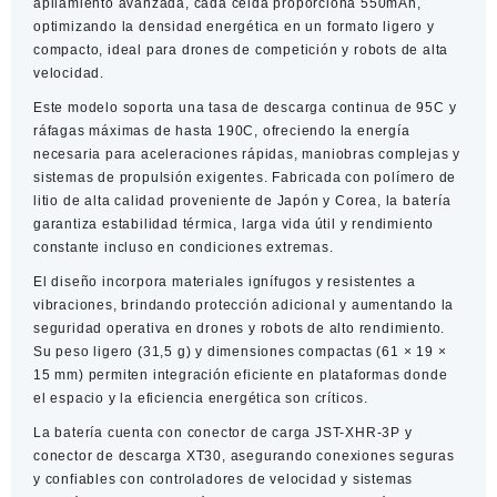
apilamiento avanzada, cada celda proporciona
550mAh
,
optimizando la densidad energética en un formato ligero y
compacto, ideal para drones de competición y robots de alta
velocidad.
Este modelo soporta una
tasa de descarga continua de 95C
y
ráfagas máximas de hasta 190C
, ofreciendo la energía
necesaria para aceleraciones rápidas, maniobras complejas y
sistemas de propulsión exigentes. Fabricada con
polímero de
litio de alta calidad proveniente de Japón y Corea
, la batería
garantiza estabilidad térmica, larga vida útil y rendimiento
constante incluso en condiciones extremas.
El diseño incorpora materiales
ignífugos y resistentes a
vibraciones
, brindando protección adicional y aumentando la
seguridad operativa en drones y robots de alto rendimiento.
Su peso ligero (
31,5 g
) y dimensiones compactas (
61 × 19 ×
15 mm
) permiten integración eficiente en plataformas donde
el espacio y la eficiencia energética son críticos.
La batería cuenta con
conector de carga JST-XHR-3P
y
conector de descarga XT30
, asegurando conexiones seguras
y confiables con controladores de velocidad y sistemas