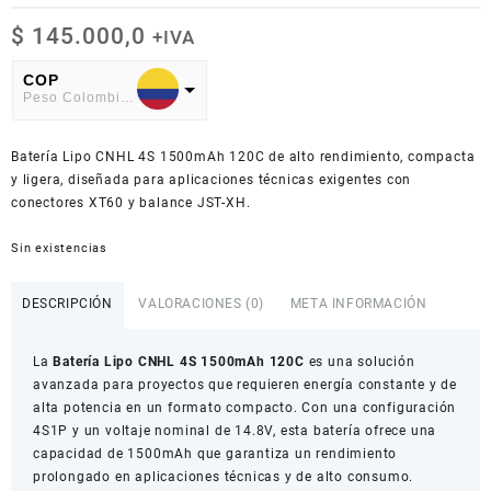
$
145.000,0
+IVA
COP
Peso Colombiano
USD
Batería Lipo CNHL 4S 1500mAh 120C de alto rendimiento, compacta
American Dollar
y ligera, diseñada para aplicaciones técnicas exigentes con
conectores XT60 y balance JST-XH.
Sin existencias
DESCRIPCIÓN
VALORACIONES (0)
META INFORMACIÓN
La
Batería Lipo CNHL 4S 1500mAh 120C
es una solución
avanzada para proyectos que requieren energía constante y de
alta potencia en un formato compacto. Con una configuración
4S1P y un voltaje nominal de 14.8V, esta batería ofrece una
capacidad de 1500mAh que garantiza un rendimiento
prolongado en aplicaciones técnicas y de alto consumo.