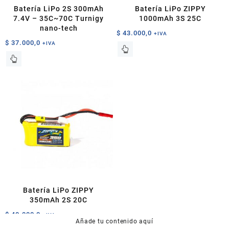
Batería LiPo 2S 300mAh
Batería LiPo ZIPPY
7.4V – 35C~70C Turnigy
1000mAh 3S 25C
nano-tech
$
43.000,0
+IVA
$
37.000,0
+IVA
Batería LiPo ZIPPY
350mAh 2S 20C
$
40.000,0
+IVA
Añade tu contenido aquí