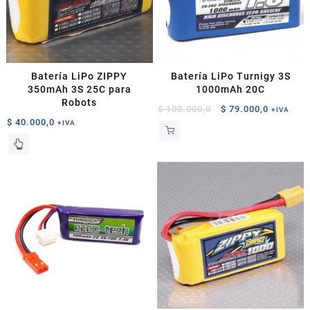
Batería LiPo ZIPPY
Batería LiPo Turnigy 3S
350mAh 3S 25C para
1000mAh 20C
Robots
El
El
$
100.000,0
$
79.000,0
+IVA
$
40.000,0
precio
precio
+IVA
original
actual
era:
es:
$ 100.000,0.
$ 79.000,