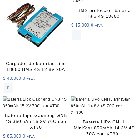
BMS protección batería
litio 4S 18650
$
15.000,0
+IVA
Cargador de baterías Litio
18650 BMS 4S 12.8V 20A
$
40.000,0
+IVA
Batería Lipo Gaoneng GNB
4S 350mAh 15.2V 70C con
Batería LiPo CNHL
XT30
MiniStar 850mAh 14.8V 4S
70C con XT30U
$
85.000,0
+IVA