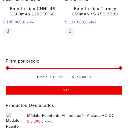
Batería Lipo CNHL 4S
Batería Lipo Turnigy
1500mAh 120C XT60
650mAh 4S 75C XT30
$
145.000,0
$
134.000,0
+IVA
+IVA
Filtra por precio
Precio:
$ 15.000,0
—
$ 145.000,0
Pre
Pre
mín
má
Filtrar
Productos Destacados
Módulo Fuente de Alimentación Aislada AC-DC
12V 300mA 3.5W
$
8.000,0
+IVA