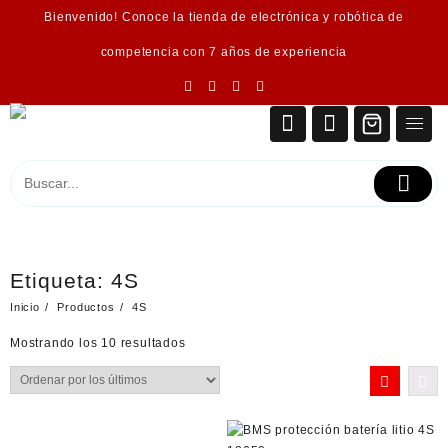
Saltar
Bienvenido! Conoce la tienda de electrónica y robótica de
al
contenido
competencia con 7 años de experiencia
Etiqueta:
4S
Inicio
Productos
4S
Ordenado
Mostrando los 10 resultados
por
los
últimos