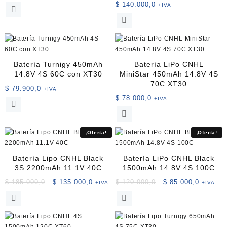
$
140.000,0
+IVA
Batería Turnigy 450mAh
Batería LiPo CNHL
14.8V 4S 60C con XT30
MiniStar 450mAh 14.8V 4S
70C XT30
$
79.900,0
+IVA
$
78.000,0
+IVA
¡Oferta!
¡Oferta!
Batería Lipo CNHL Black
Batería LiPo CNHL Black
3S 2200mAh 11.1V 40C
1500mAh 14.8V 4S 100C
El
El
El
El
$
185.000,0
$
135.000,0
$
120.000,0
$
85.000,0
+IVA
+IVA
precio
precio
precio
precio
original
actual
original
actual
era:
es:
era:
es:
$ 185.000,0.
$ 135.000,0.
$ 120.000,0.
$ 85.000