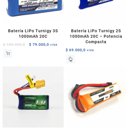
Batería LiPo Turnigy 3S
Batería LiPo Turnigy 2S
1000mAh 20C
1000mAh 20C – Potencia
Compacta
El
El
$
100.000,0
$
79.000,0
+IVA
$
69.000,0
precio
precio
+IVA
original
actual
era:
es:
$ 100.000,0.
$ 79.000,0.