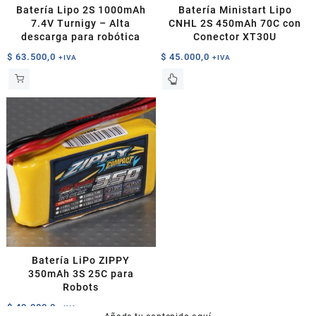
Batería Lipo 2S 1000mAh
Batería Ministart Lipo
7.4V Turnigy – Alta
CNHL 2S 450mAh 70C con
descarga para robótica
Conector XT30U
$
63.500,0
$
45.000,0
+IVA
+IVA
Batería LiPo ZIPPY
350mAh 3S 25C para
Robots
$
40.000,0
+IVA