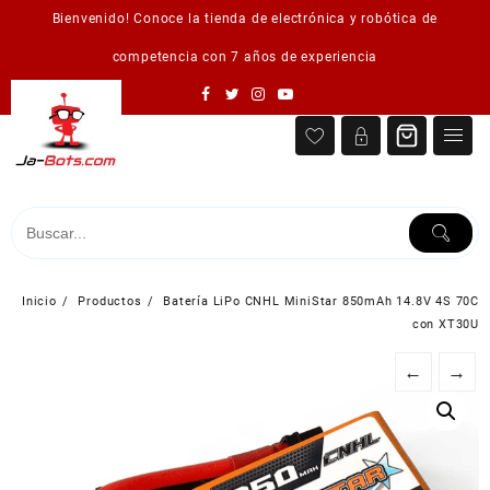
Saltar
Bienvenido! Conoce la tienda de electrónica y robótica de
al
contenido
competencia con 7 años de experiencia
Inicio
Productos
Batería LiPo CNHL MiniStar 850mAh 14.8V 4S 70C
con XT30U
←
→