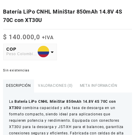
Batería LiPo CNHL MiniStar 850mAh 14.8V 4S
70C con XT30U
$
140.000,0
+IVA
COP
Peso Colombiano
USD
American Dollar
Sin existencias
DESCRIPCIÓN
VALORACIONES (0)
META INFORMACIÓN
La
Batería LiPo CNHL MiniStar 850mAh 14.8V 4S 70C con
XT30U
combina capacidad y alta tasa de descarga en un
formato compacto, siendo ideal para aplicaciones que
requieren potencia y rendimiento. Equipada con conectores
XT30U para la descarga y JST-XH para el balanceo, garantiza
conexiones seguras y eficientes. Fabricada con celdas de alta