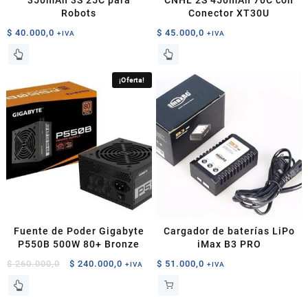
350mAh 3S 25C para
CNHL 2S 450mAh 70C con
Robots
Conector XT30U
$
40.000,0
$
45.000,0
+IVA
+IVA
¡Oferta!
Fuente de Poder Gigabyte
Cargador de baterías LiPo
P550B 500W 80+ Bronze
iMax B3 PRO
El
El
$
260.000,0
$
240.000,0
$
51.000,0
+IVA
+IVA
precio
precio
original
actual
era:
es: