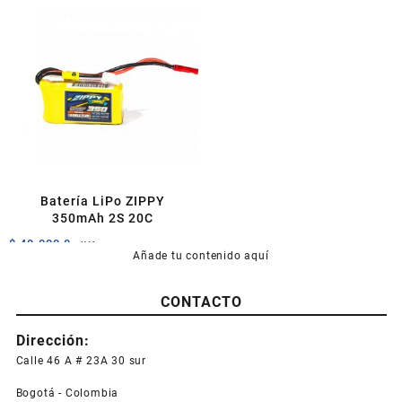
$ 260.000,0.
$ 240.000,0.
Batería LiPo ZIPPY
350mAh 2S 20C
$
40.000,0
+IVA
Añade tu contenido aquí
CONTACTO
Dirección:
Calle 46 A # 23A 30 sur
Bogotá - Colombia