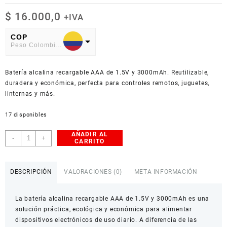
$
16.000,0
+IVA
COP
Peso Colombiano
USD
Batería alcalina recargable AAA de 1.5V y 3000mAh. Reutilizable,
American Dollar
duradera y económica, perfecta para controles remotos, juguetes,
linternas y más.
17 disponibles
AÑADIR AL
Batería
-
+
CARRITO
Alcalina
Recargable
AAA
DESCRIPCIÓN
VALORACIONES (0)
META INFORMACIÓN
1.5V
3000mAh
La batería alcalina recargable AAA de 1.5V y 3000mAh es una
cantidad
solución práctica, ecológica y económica para alimentar
dispositivos electrónicos de uso diario. A diferencia de las