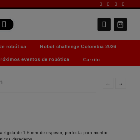
de robótica
Robot challenge Colombia 2026
róximos eventos de robótica
Carrito
m
←
→
a rígida de 1.6 mm de espesor, perfecta para montar
ónicos duraderos.