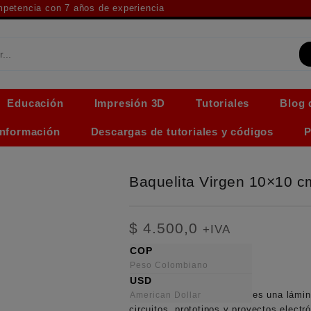
ompetencia con 7 años de experiencia
Educación
Impresión 3D
Tutoriales
Blog 
Información
Descargas de tutoriales y códigos
P
Baquelita Virgen 10×10 c
$
4.500,0
+IVA
COP
Peso Colombiano
USD
La
Baquelita Virgen 10×10
es una lámin
American Dollar
circuitos, prototipos y proyectos electr