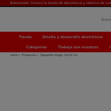
Saltar
Bienvenido! Conoce la tienda de electrónica y robótica de c
al
contenido
Tienda
Diseño y desarrollo electrónico
Categorias
Trabaja con nosotros
Inicio
Productos
Baquelita Virgen 10×10 cm