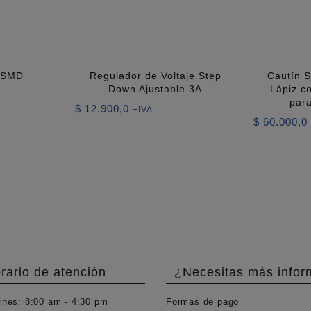
D SMD
Regulador de Voltaje Step
Cautín 
Down Ajustable 3A
Lápiz c
para
$
12.900,0
+IVA
$
60.000,0
rario de atención
¿Necesitas más infor
rnes:
8:00 am - 4:30 pm
Formas de pago