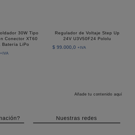
Soldador 30W Tipo
Regulador de Voltaje Step Up
on Conector XT60
24V U3V50F24 Pololu
 Batería LiPo
$
99.000,0
+IVA
+IVA
Añade tu contenido aquí
mación?
Nuestras redes