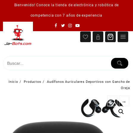
Saltar
Bienvenido! Conoce la tienda de electrónica y robótica de
al
contenido
competencia con 7 años de experiencia
Inicio
Productos
Audífonos Auriculares Deportivos con Gancho de
Oreja
←
→