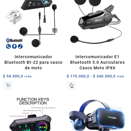
Intercomunicador
Intercomunicador E1
Bluetooth Bt-22 para casco
Bluetooth 5.0 Auriculares
de moto
Casco Moto IPX6
Rango
$
94.000,0
$
175.000,0
-
$
340.000,0
+IVA
+IVA
de
Este
precios
producto
desde
tiene
$ 175.0
múltiples
hasta
variantes.
$ 340.0
Las
opciones
se