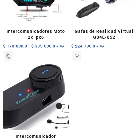
pueden
elegir
en
la
página
Intercomunicadores Moto
Gafas de Realidad Virtual
de
2x Ipx6
G04E-052
producto
Rango
$
170.000,0
-
$
335.000,0
$
224.700,0
+IVA
+IVA
de
Este
precios:
producto
desde
tiene
$ 170.000,0
múltiples
hasta
variantes.
$ 335.000,0
Las
opciones
se
pueden
elegir
en
la
página
Intercomunicador
de