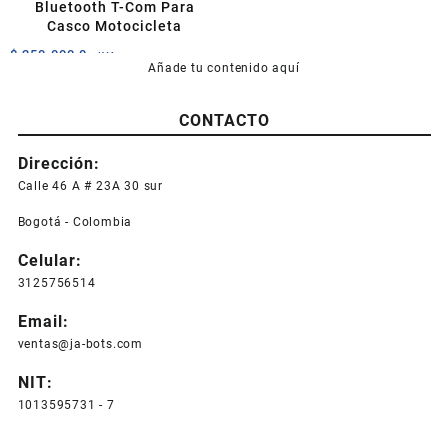
Bluetooth T-Com Para
producto
Casco Motocicleta
$
250.000,0
+IVA
Añade tu contenido aquí
CONTACTO
Dirección:
Calle 46 A # 23A 30 sur
Bogotá - Colombia
Celular:
3125756514
Email:
ventas@ja-bots.com
NIT:
1013595731 - 7