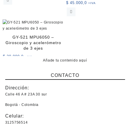
$
45.000,0
+IVA
GY-521 MPU6050 –
Giroscopio y acelerómetro
de 3 ejes
$
20.000,0
+IVA
Añade tu contenido aquí
CONTACTO
Dirección:
Calle 46 A # 23A 30 sur
Bogotá - Colombia
Celular:
3125756514