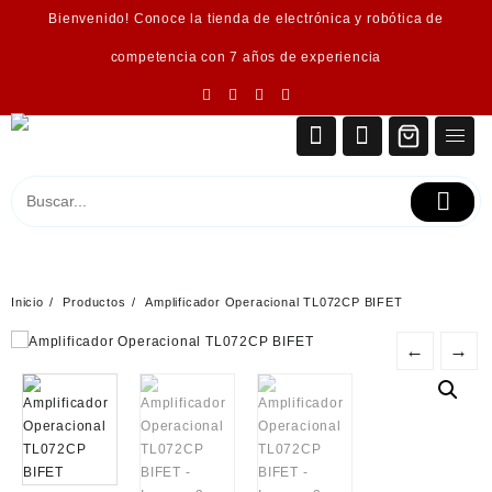
Saltar
Bienvenido! Conoce la tienda de electrónica y robótica de
al
contenido
competencia con 7 años de experiencia
Inicio
Productos
Amplificador Operacional TL072CP BIFET
←
→