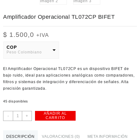
Amplificador Operacional TL072CP BIFET
$
1.500,0
+IVA
COP
Peso Colombiano
USD
El Amplificador Operacional TL072CP es un dispositivo BIFET de
American Dollar
bajo ruido, ideal para aplicaciones analógicas como comparadores,
filtros y sistemas de integración y diferenciación de señales. Alta
precisión garantizada.
45 disponibles
AÑADIR AL
Amplificador
-
+
CARRITO
Operacional
TL072CP
BIFET
DESCRIPCIÓN
VALORACIONES (0)
META INFORMACIÓN