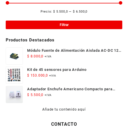
Precio:
$ 5.500,0
—
$ 6.500,0
Pre
Pre
mí
má
Filtrar
Productos Destacados
Módulo Fuente de Alimentación Aislada AC-DC 12V
300mA 3.5W
$
8.000,0
+IVA
Kit de 45 sensores para Arduino
$
153.000,0
+IVA
Adaptador Enchufe Americano Compacto para
Viaje
$
5.500,0
+IVA
Añade tu contenido aquí
CONTACTO