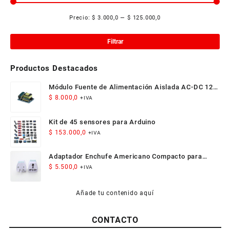
Precio:
$ 3.000,0
—
$ 125.000,0
Pre
Pre
mí
má
Filtrar
Productos Destacados
Módulo Fuente de Alimentación Aislada AC-DC 12V
300mA 3.5W
$
8.000,0
+IVA
Kit de 45 sensores para Arduino
$
153.000,0
+IVA
Adaptador Enchufe Americano Compacto para
Viaje
$
5.500,0
+IVA
Añade tu contenido aquí
CONTACTO