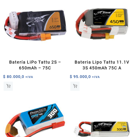
Batería LiPo Tattu 2S –
Bateria Lipo Tattu 11.1V
650mAh – 75C
3S 450mAh 75C A
$
80.000,0
$
95.000,0
+IVA
+IVA