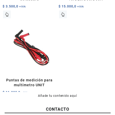
$
3.500,0
$
15.000,0
+IVA
+IVA
Este
Este
producto
producto
tiene
tiene
múltiples
múltiples
variantes.
variantes.
Las
Las
opciones
opciones
se
se
pueden
pueden
elegir
elegir
en
en
la
la
página
página
Puntas de medición para
de
de
multímetro UNIT
producto
producto
$
11.000,0
+IVA
Añade tu contenido aquí
CONTACTO