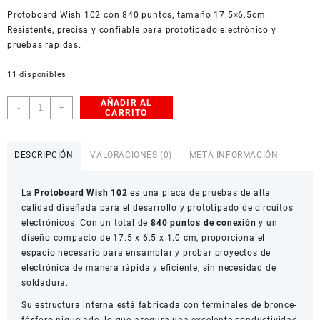
USD
Protoboard Wish 102 con 840 puntos, tamaño 17.5×6.5cm.
American Dollar
Resistente, precisa y confiable para prototipado electrónico y
pruebas rápidas.
11 disponibles
AÑADIR AL
Protoboard
-
+
CARRITO
Wish
102
840
DESCRIPCIÓN
VALORACIONES (0)
META INFORMACIÓN
Puntos
17.5x6.5cm
La
Protoboard Wish 102
es una placa de pruebas de alta
cantidad
calidad diseñada para el desarrollo y prototipado de circuitos
electrónicos. Con un total de
840 puntos de conexión
y un
diseño compacto de 17.5 x 6.5 x 1.0 cm, proporciona el
espacio necesario para ensamblar y probar proyectos de
electrónica de manera rápida y eficiente, sin necesidad de
soldadura.
Su estructura interna está fabricada con terminales de bronce-