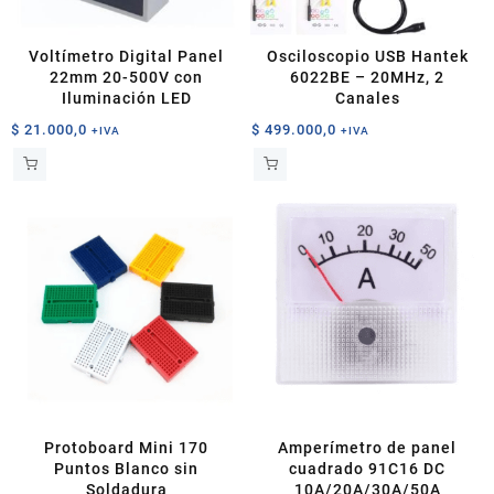
Voltímetro Digital Panel
Osciloscopio USB Hantek
22mm 20-500V con
6022BE – 20MHz, 2
Iluminación LED
Canales
$
21.000,0
$
499.000,0
+IVA
+IVA
Protoboard Mini 170
Amperímetro de panel
Puntos Blanco sin
cuadrado 91C16 DC
Soldadura
10A/20A/30A/50A