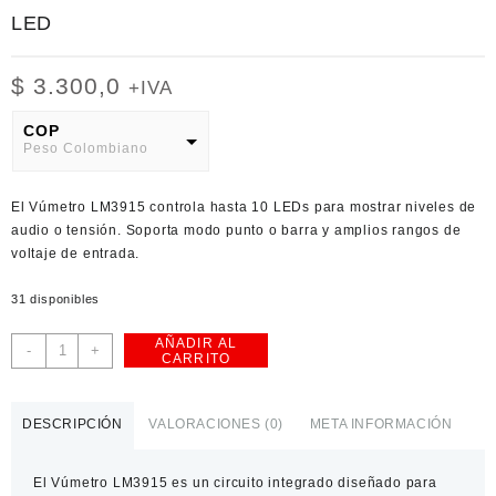
LED
$
3.300,0
+IVA
COP
Peso Colombiano
USD
El
Vúmetro LM3915
controla hasta 10 LEDs para mostrar niveles de
American Dollar
audio o tensión. Soporta modo punto o barra y amplios rangos de
voltaje de entrada.
31 disponibles
AÑADIR AL
Vúmetro
-
+
CARRITO
LM3915
Controlador
de
DESCRIPCIÓN
VALORACIONES (0)
META INFORMACIÓN
10
Niveles
El
Vúmetro LM3915
es un circuito integrado diseñado para
de