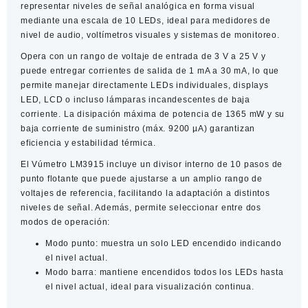
representar niveles de señal analógica en forma visual
LED
mediante una escala de 10 LEDs, ideal para medidores de
cantidad
nivel de audio, voltímetros visuales y sistemas de monitoreo.
Opera con un rango de
voltaje de entrada de 3 V a 25 V
y
puede entregar
corrientes de salida de 1 mA a 30 mA
, lo que
permite manejar directamente LEDs individuales, displays
LED, LCD o incluso lámparas incandescentes de baja
corriente. La disipación máxima de potencia de
1365 mW
y su
baja corriente de suministro (máx. 9200 µA) garantizan
eficiencia y estabilidad térmica.
El
Vúmetro LM3915
incluye un
divisor interno de 10 pasos de
punto flotante
que puede ajustarse a un amplio rango de
voltajes de referencia, facilitando la adaptación a distintos
niveles de señal. Además, permite seleccionar entre dos
modos de operación:
Modo punto:
muestra un solo LED encendido indicando
el nivel actual.
Modo barra:
mantiene encendidos todos los LEDs hasta
el nivel actual, ideal para visualización continua.