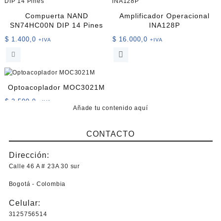
Compuerta NAND
Amplificador Operacional
SN74HC00N DIP 14 Pines
INA128P
$
1.400,0
$
16.000,0
+IVA
+IVA
Optoacoplador MOC3021M
$
2.500,0
+IVA
Añade tu contenido aquí
CONTACTO
Dirección:
Calle 46 A # 23A 30 sur
Bogotá - Colombia
Celular:
3125756514