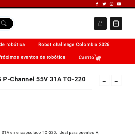
de robótica
Robot challenge Colombia 2026
Próximos eventos de robótica
Carrito
05 P-Channel 55V 31A TO-220
←
→
y 31A en encapsulado TO-220. Ideal para puentes H,