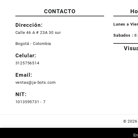
CONTACTO
Ho
Dirección:
Lunes a Vie
Calle 46 A # 23A 30 sur
Sabados :
8
Bogotá - Colombia
Visu
Celular:
3125756514
Email:
ventas@ja-bots.com
NIT:
1013595731 - 7
© 202
En