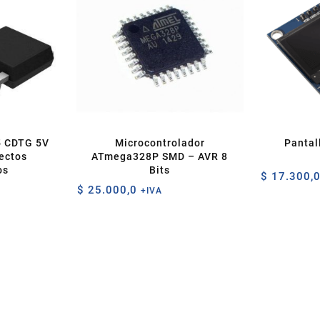
5 CDTG 5V
Microcontrolador
Pantal
yectos
ATmega328P SMD – AVR 8
os
Bits
$
17.300,
$
25.000,0
+IVA