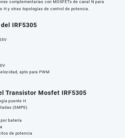
iones complementarias con MOSFETs de canal N para
 H y otras topologías de control de potencia.
 del IRF5305
55V
0V
velocidad, apto para PWM
l Transistor Mosfet IRF5305
ogía puente H
utadas (SMPS)
por batería
ia
itos de potencia