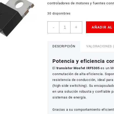
controladores de motores y fuentes con
30 disponibles
Transistor
-
+
AÑADIR AL
Mosfet
IRF5305
P-
Channel
DESCRIPCIÓN
VALORACIONES (
55V
31A
Potencia y eficiencia co
TO-
220
El
transistor Mosfet IRF5305
es un MO
cantidad
conmutación de alta eficiencia. Sopo
resistencia de conducción, ideal para
(high-side switching). Su encapsulado 
en una solución robusta y confiable 
sistemas de energía.
Gracias a su comportamiento eficiente