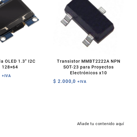
la OLED 1.3″ I2C
Transistor MMBT2222A NPN
128×64
SOT-23 para Proyectos
Electrónicos x10
0
+IVA
$
2.000,0
+IVA
Añade tu contenido aquí