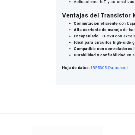
Aplicaciones IoT y automatizaci
Ventajas del Transistor
Conmutación eficiente
con baja
Alta corriente de manejo
de has
Encapsulado TO-220
con excele
Ideal para circuitos high-side
g
Compatible con controladores 
Durabilidad y confiabilidad
en e
Hoja de datos
:
IRF5305 Datasheet