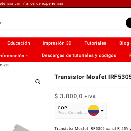
petencia con 7 años de experiencia
Educación
Impresión 3D
Tutoriales
Blog 
Descargas de tutoriales y códigos
Información
TO-220
Transistor Mosfet IRF53
$
3.000,0
+IVA
COP
Peso Colombiano
USD
Transistor Mosfet IRF5305 canal P, 55V 
American Dollar