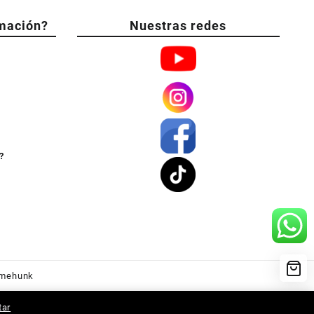
mación?
Nuestras redes
?
mehunk
tar