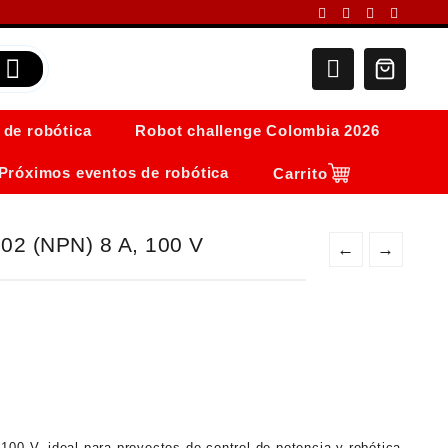
 de robótica
Robot challenge Colombia 2026
Próximos eventos de robótica
Carrito
102 (NPN) 8 A, 100 V
←
→
100 V, ideal para proyectos de control de potencia y robótica.