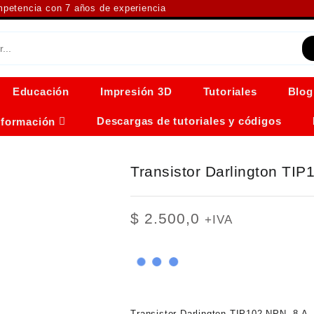
ompetencia con 7 años de experiencia
Educación
Impresión 3D
Tutoriales
Blog
Descargas de tutoriales y códigos
nformación
Transistor Darlington TIP
$
2.500,0
+IVA
Transistor Darlington TIP102 NPN, 8 A, 