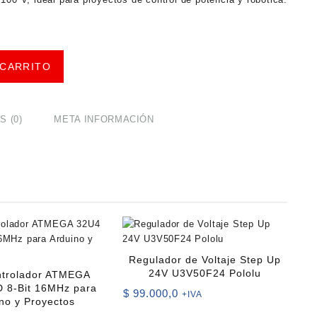
 CARRITO
 (0)
META INFORMACIÓN
Regulador de Voltaje Step Up
24V U3V50F24 Pololu
ntrolador ATMEGA
 8-Bit 16MHz para
$
99.000,0
+IVA
no y Proyectos