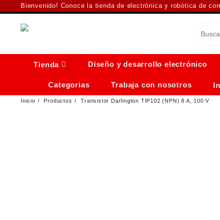
Saltar
Bienvenido! Conoce la tienda de electrónica y robótica de c
al
contenido
Diseño y desarrollo electrónico
Tienda
Categorias
Trabaja con nosotros
I
Inicio
Productos
Transistor Darlington TIP102 (NPN) 8 A, 100 V