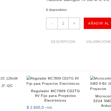
8 disponibles
Transistor
-
+
AÑADIR AL
Darlington
TIP102
(NPN)
8
DESCRIPCIÓN
VALORACIONES
A,
100
V
cantidad
.3″ I2C
Regulador MC7809 CD2TG
9V Fijo para Proyectos
Microco
Electrónicos
32U4 SMD
Ardui
$
2.600,0
+IVA