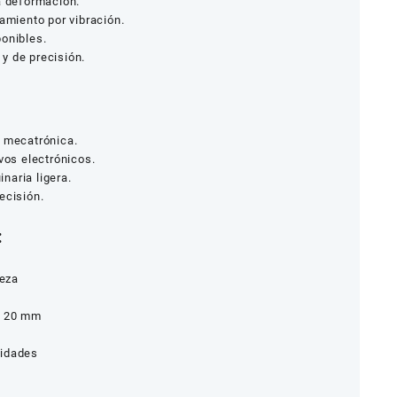
a deformación.
jamiento por vibración.
ponibles.
y de precisión.
y mecatrónica.
vos electrónicos.
naria ligera.
ecisión.
:
beza
a 20 mm
nidades