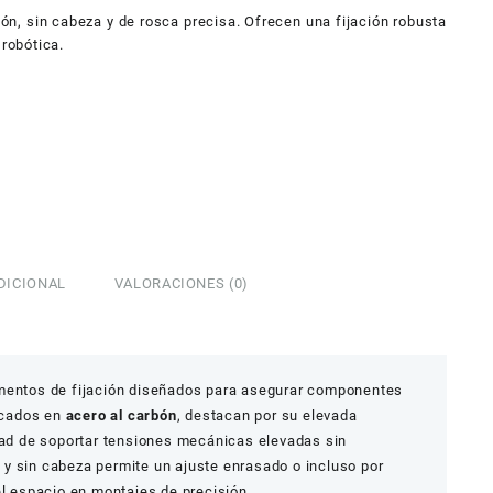
a
bón, sin cabeza y de rosca precisa. Ofrecen una fijación robusta
200,0
 robótica.
DICIONAL
VALORACIONES (0)
entos de fijación diseñados para asegurar componentes
ricados en
acero al carbón
, destacan por su elevada
idad de soportar tensiones mecánicas elevadas sin
y sin cabeza permite un ajuste enrasado o incluso por
el espacio en montajes de precisión.