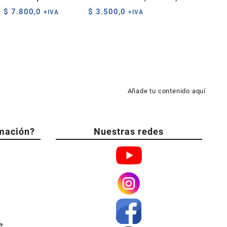
Rango
-
$
7.800,0
$
3.500,0
+IVA
+IVA
de
precios:
desde
$ 2.700,0
hasta
$ 7.800,0
Añade tu contenido aquí
mación?
Nuestras redes
?