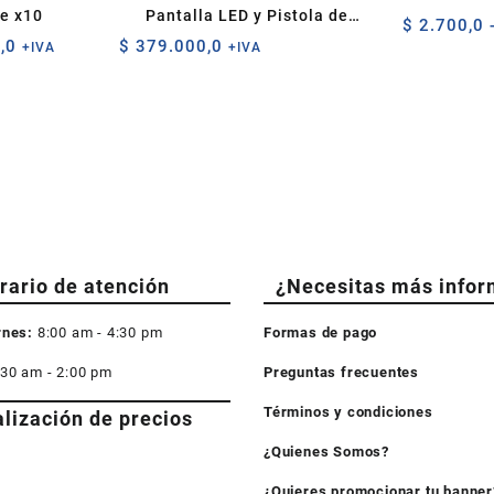
te x10
Pantalla LED y Pistola de
$
2.700,0
Calor
Rango
,0
$
379.000,0
+IVA
+IVA
de
precios:
desde
$ 4.000,0
hasta
$ 7.600,0
rario de atención
¿Necesitas más infor
rnes:
8:00 am - 4:30 pm
Formas de pago
:30 am - 2:00 pm
Preguntas frecuentes
Términos y condiciones
alización de precios
¿Quienes Somos?
¿Quieres promocionar tu banner