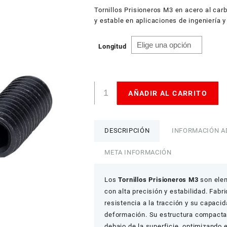
USD
hast
Tornillos Prisioneros M3 en acero al car
American Dollar
$ 3.
y estable en aplicaciones de ingeniería y
Longitud
Tornillos
AÑADIR AL CARRITO
Prisioneros
M3
Acero
al
DESCRIPCIÓN
INFORMACIÓN A
Carbón
Rosca
META INFORMACIÓN
Precisa
Paquete
Los
Tornillos Prisioneros M3
son elem
X10
con alta precisión y estabilidad. Fab
cantidad
resistencia a la tracción y su capac
deformación. Su estructura compacta 
debajo de la superficie, optimizando 