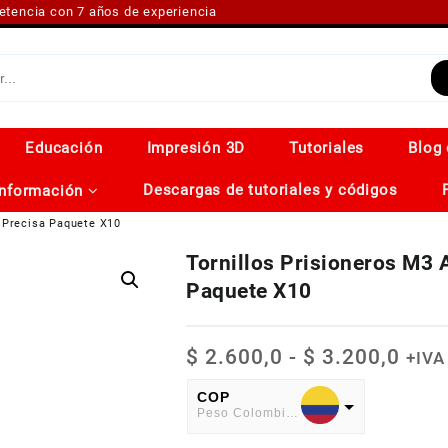
petencia con 7 años de experiencia
Educación
Impresión 3D
Tutoriales
Blog 
Descargas de tutoriales y códigos
Información
a Precisa Paquete X10
Tornillos Prisioneros M3 
Paquete X10
Ran
$
2.600,0
-
$
3.200,0
+IVA
de
prec
COP
Peso Colombiano
des
$ 2.