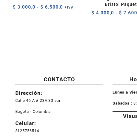
Bristol Paque
Rango
$
3.000,0
-
$
6.500,0
+IVA
$
4.000,0
-
$
7.600
de
precios:
desde
$ 3.000,0
hasta
$ 6.500,0
CONTACTO
Ho
Dirección:
Lunes a Vie
Calle 46 A # 23A 30 sur
Sabados :
8
Bogotá - Colombia
Visu
Celular:
3125756514