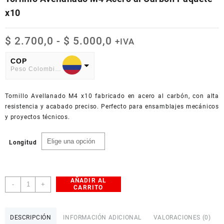
x10
Rango
$
2.700,0
-
$
5.000,0
+IVA
de
precios:
COP
Peso Colombiano
desde
$ 2.700,0
USD
hasta
Tornillo Avellanado M4 x10 fabricado en acero al carbón, con alta
American Dollar
$ 5.000,0
resistencia y acabado preciso. Perfecto para ensamblajes mecánicos
y proyectos técnicos.
Longitud
AÑADIR AL
Tornillo
-
+
CARRITO
Avellanado
M4
Acero
DESCRIPCIÓN
INFORMACIÓN ADICIONAL
VALORACIONES (0)
al