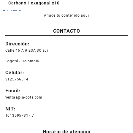
de
Carbono Hexagonal x10
producto
$
4.000,0
+IVA
Añade tu contenido aquí
CONTACTO
Dirección:
Calle 46 A # 23A 30 sur
Bogotá - Colombia
Celular:
3125756514
Email:
ventas@ja-bots.com
NIT:
1013595731 - 7
Horario de atención