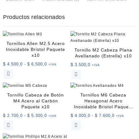
(Nylon)
M3×10mm
Productos relacionados
blanco
-
10
Unidades
cantidad
Tornillos Allen M2.5 Acero
Inoxidable Bristol Paquete
Tornillo M2 Cabeza Plana
x10
Avellanado (Estrella) x10
Rango
$
4.500,0
-
$
6.500,0
$
3.500,0
+IVA
+IVA
de
Este
Este
precios:
producto
producto
desde
tiene
tiene
$ 4.500,0
múltiples
múltiples
Tornillo Cabeza de Botón
Tornillos M6 Cabeza
hasta
variantes.
variantes.
M4 Acero al Carbón
Hexagonal Acero
$ 6.500,0
Las
Las
Paquete x10
Inoxidable Bristol Paquete
opciones
opciones
x10
Rango
Rango
$
2.700,0
-
$
5.300,0
$
4.000,0
-
$
7.600,0
+IVA
+IVA
se
se
de
de
Este
Este
pueden
pueden
precios:
precios:
producto
producto
elegir
elegir
desde
desde
tiene
tiene
en
en