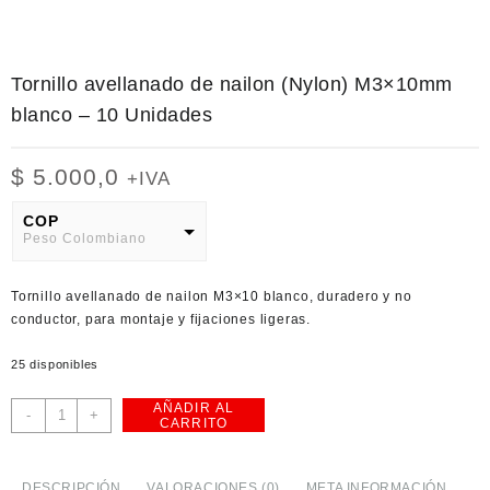
Tornillo avellanado de nailon (Nylon) M3×10mm
blanco – 10 Unidades
$
5.000,0
+IVA
COP
Peso Colombiano
USD
Tornillo avellanado de nailon M3×10 blanco, duradero y no
American Dollar
conductor, para montaje y fijaciones ligeras.
25 disponibles
AÑADIR AL
Tornillo
-
+
CARRITO
avellanado
de
nailon
DESCRIPCIÓN
VALORACIONES (0)
META INFORMACIÓN