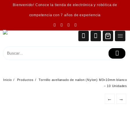
Saltar
Bienvenido! Conoce la tienda de electrónica y robótica de
al
contenido
competencia con 7 años de experiencia
Inicio
Productos
Tornillo avellanado de nailon (Nylon) M3×10mm blanco
– 10 Unidades
←
→