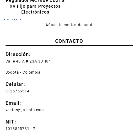
Regulador MC7809 CD2TG
9V Fijo para Proyectos
Electrónicos
$
2.600,0
+IVA
Añade tu contenido aquí
CONTACTO
Dirección:
Calle 46 A # 23A 30 sur
Bogotá - Colombia
Celular:
3125756514
Email:
ventas@ja-bots.com
NIT:
1013595731 - 7