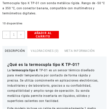
Termocupla tipo K TP-01 con sonda metálica rígida. Rango de -50 °C
American Dollar
a 350 °C, con conector banana, compatible con multímetros y
termómetros digitales.
10 disponibles
AÑADIR AL
Termocupla
-
+
CARRITO
tipo
K
TP-
DESCRIPCIÓN
VALORACIONES (0)
META INFORMACIÓN
01
cantidad
¿Qué es la termocupla tipo K TP-01?
La
termocupla tipo K
TP-01 es un sensor térmico diseñado
para medir temperatura por contacto de forma rápida y
precisa. Se utiliza comúnmente en aplicaciones electrónicas,
industriales y de laboratorio, gracias a su confiabilidad,
compatibilidad y amplio rango de operación. Su sonda
metálica rígida permite insertarla en líquidos, sólidos y
superficies calientes con facilidad.
Este modelo incluye un cable de aproximadamente 1 metro