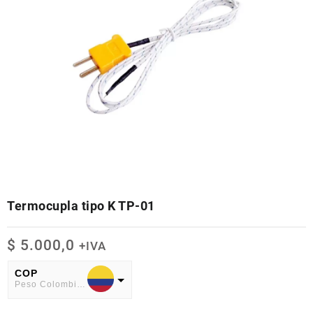
Termocupla tipo K TP-01
$
5.000,0
+IVA
COP
Peso Colombiano
USD