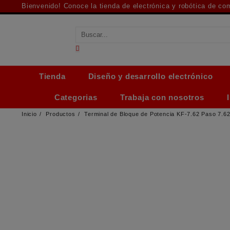
Saltar
Bienvenido! Conoce la tienda de electrónica y robótica de c
al
contenido
Tienda
Diseño y desarrollo electrónico
Categorias
Trabaja con nosotros
Inicio
Productos
Terminal de Bloque de Potencia KF-7.62 Paso 7.