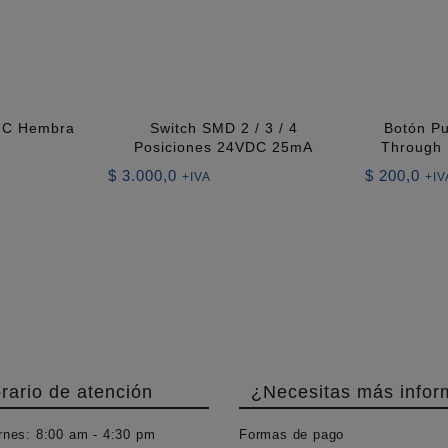
o C Hembra
Switch SMD 2 / 3 / 4
Botón Pu
Posiciones 24VDC 25mA
Through
$
3.000,0
$
200,0
+IVA
+IV
rario de atención
¿Necesitas más infor
rnes:
8:00 am - 4:30 pm
Formas de pago