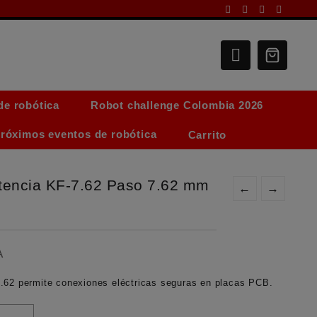
de robótica
Robot challenge Colombia 2026
róximos eventos de robótica
Carrito
otencia KF-7.62 Paso 7.62 mm
←
→
go
A
ios:
7.62
permite conexiones eléctricas seguras en placas PCB.
de
.800,0