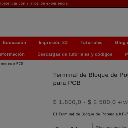
ompetencia con 7 años de experiencia
Educación
Impresión 3D
Tutoriales
Blog 
Información
Descargas de tutoriales y códigos
P
62 mm para PCB
Terminal de Bloque de P
para PCB
Ran
$
1.800,0
-
$
2.500,0
+IV
de
prec
El
Terminal de Bloque de Potencia KF-
des
$ 1