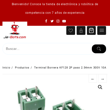
Saltar
Bienvenido! Conoce la tienda de electrónica y robótica de
al
contenido
competencia con 7 años de experiencia
Inicio
Productos
Terminal Bornera KF128 2P paso 2.54mm 300V 10A
←
→