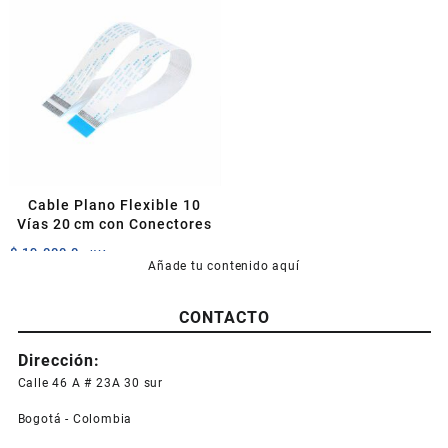
variantes.
Las
opciones
se
pueden
elegir
en
la
página
de
Cable Plano Flexible 10
producto
Vías 20 cm con Conectores
$
19.000,0
+IVA
Añade tu contenido aquí
CONTACTO
Dirección:
Calle 46 A # 23A 30 sur
Bogotá - Colombia