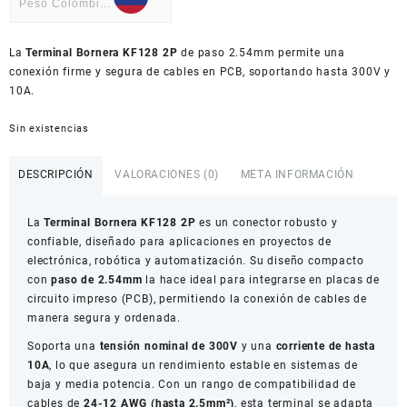
Peso Colombiano
USD
La
American Dollar
Terminal Bornera KF128 2P
de paso 2.54mm permite una
conexión firme y segura de cables en PCB, soportando hasta 300V y
10A.
Sin existencias
DESCRIPCIÓN
VALORACIONES (0)
META INFORMACIÓN
La
Terminal Bornera KF128 2P
es un conector robusto y
confiable, diseñado para aplicaciones en proyectos de
electrónica, robótica y automatización. Su diseño compacto
con
paso de 2.54mm
la hace ideal para integrarse en placas de
circuito impreso (PCB), permitiendo la conexión de cables de
manera segura y ordenada.
Soporta una
tensión nominal de 300V
y una
corriente de hasta
10A
, lo que asegura un rendimiento estable en sistemas de
baja y media potencia. Con un rango de compatibilidad de
cables de
24-12 AWG (hasta 2.5mm²)
, esta terminal se adapta