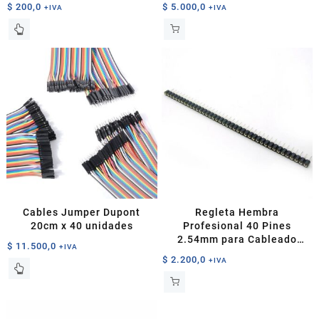
$
200,0
$
5.000,0
+IVA
+IVA
Este
producto
tiene
múltiples
variantes.
Las
opciones
se
pueden
elegir
en
la
página
Cables Jumper Dupont
Regleta Hembra
de
20cm x 40 unidades
Profesional 40 Pines
producto
2.54mm para Cableado
$
11.500,0
+IVA
Electrónico
$
2.200,0
+IVA
Este
producto
tiene
múltiples