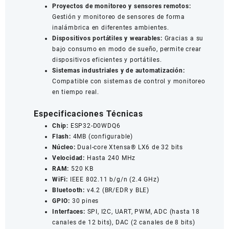
Proyectos de monitoreo y sensores remotos:
Gestión y monitoreo de sensores de forma
inalámbrica en diferentes ambientes.
Dispositivos portátiles y wearables:
Gracias a su
bajo consumo en modo de sueño, permite crear
dispositivos eficientes y portátiles.
Sistemas industriales y de automatización:
Compatible con sistemas de control y monitoreo
en tiempo real.
Especificaciones Técnicas
Chip:
ESP32-D0WDQ6
Flash:
4MB (configurable)
Núcleo:
Dual-core Xtensa® LX6 de 32 bits
Velocidad:
Hasta 240 MHz
RAM:
520 KB
WiFi:
IEEE 802.11 b/g/n (2.4 GHz)
Bluetooth:
v4.2 (BR/EDR y BLE)
GPIO:
30 pines
Interfaces:
SPI, I2C, UART, PWM, ADC (hasta 18
canales de 12 bits), DAC (2 canales de 8 bits)