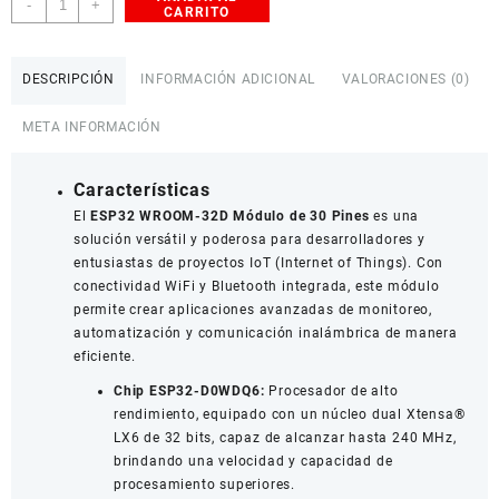
-
+
CARRITO
de
desarrollo
ESP32
DESCRIPCIÓN
INFORMACIÓN ADICIONAL
VALORACIONES (0)
WROOM
32D
META INFORMACIÓN
30
Pines
cantidad
Características
El
ESP32 WROOM-32D Módulo de 30 Pines
es una
solución versátil y poderosa para desarrolladores y
entusiastas de proyectos IoT (Internet of Things). Con
conectividad WiFi y Bluetooth integrada, este módulo
permite crear aplicaciones avanzadas de monitoreo,
automatización y comunicación inalámbrica de manera
eficiente.
Chip ESP32-D0WDQ6:
Procesador de alto
rendimiento, equipado con un núcleo dual Xtensa®
LX6 de 32 bits, capaz de alcanzar hasta 240 MHz,
brindando una velocidad y capacidad de
procesamiento superiores.