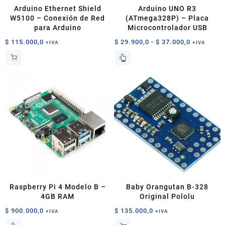
Arduino Ethernet Shield
Arduino UNO R3
W5100 – Conexión de Red
(ATmega328P) – Placa
para Arduino
Microcontrolador USB
Rango
$
115.000,0
$
29.900,0
-
$
37.000,0
+IVA
+IVA
de
Este
precios:
producto
desde
tiene
$ 29.900,0
múltiples
hasta
variantes.
$ 37.000,0
Las
opciones
se
pueden
elegir
en
la
página
Raspberry Pi 4 Modelo B –
Baby Orangutan B-328
de
4GB RAM
Original Pololu
producto
$
900.000,0
$
135.000,0
+IVA
+IVA