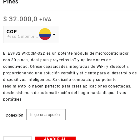
Pines
$
32.000,0
+IVA
COP
Peso Colombiano
USD
El ESP32 WROOM-32D es un potente módulo de microcontrolador
American Dollar
con 30 pines, ideal para proyectos IoT y aplicaciones de
conectividad. Ofrece capacidades integradas de WiFi y Bluetooth,
proporcionando una solución versátil y eficiente para el desarrollo de
dispositivos inteligentes. Su diseño compacto y su potente
rendimiento lo hacen perfecto para crear aplicaciones conectadas,
desde sistemas de automatización del hogar hasta dispositivos
portátiles.
Conexión
AÑADIR AL
Tarjeta